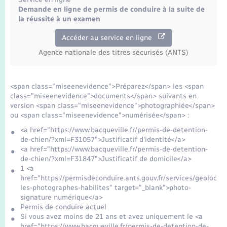
Demande en ligne de permis de conduire à la suite de
la réussite à un examen
Accéder au service en ligne
Agence nationale des titres sécurisés (ANTS)
<span class="miseenevidence">Préparez</span> les <span
class="miseenevidence">documents</span> suivants en
version <span class="miseenevidence">photographiée</span>
ou <span class="miseenevidence">numérisée</span> :
<a href="https://www.bacqueville.fr/permis-de-detention-
de-chien/?xml=F31057">Justificatif d'identité</a>
<a href="https://www.bacqueville.fr/permis-de-detention-
de-chien/?xml=F31847">Justificatif de domicile</a>
1 <a
href="https://permisdeconduire.ants.gouv.fr/services/geolocali
les-photographes-habilites" target="_blank">photo-
signature numérique</a>
Permis de conduire actuel
Si vous avez moins de 21 ans et avez uniquement le <a
href="https://www.bacqueville.fr/permis-de-detention-de-