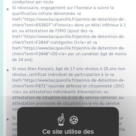
conducteur par route
Si nécessaire, engagement sur l'honneur à suivre la
qualification initiale dénommée <a
href="https://www.bacqueville.fr/permis-de-detention-de-
chien/?xml=R53607">Fimo</a> dans un délai inférieur à 1
an, ou attestation de FIMO (ajout des <a
href="https://www.bacqueville.fr/permis-de-detention-de-
chien/?xml=F2844">catégories D</a> et <a
href="https://www.bacqueville.fr/permis-de-detention-de-
chien/?xml=F2848">DE</a> par un candidat âgé de moins
de 24 ans)
Si vous êtes français, âgé de 17 ans révolus à 25 ans non
révolus, certificat individuel de participation à la <a
href="https://www.bacqueville.fr/permis-de-detention-de-
chien/?xml=F871">journée défense et citoyenneté (JDC)
</a>, ou attestation individuelle d'exemption, ou
attestation de situation vis-à-vis du service national, ou
attestation provisoire de situation vis-à-vis du service
national
Si vous êtes étranger, justificatif de régularité du séjour
ou, si vous êtes dispensé d'un titre de séjour, preuve de
votre présence en France depuis au moins 6 mois (feuille
Ce site utilise des
de paie, quittance de loyer…)