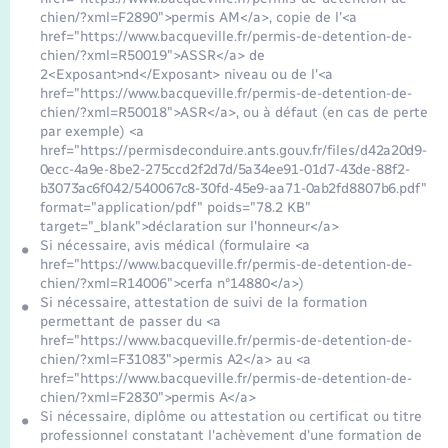
chien/?xml=F2890">permis AM</a>, copie de l'<a
href="https://www.bacqueville.fr/permis-de-detention-de-
chien/?xml=R50019">ASSR</a> de
2<Exposant>nd</Exposant> niveau ou de l'<a
href="https://www.bacqueville.fr/permis-de-detention-de-
chien/?xml=R50018">ASR</a>, ou à défaut (en cas de perte
par exemple) <a
href="https://permisdeconduire.ants.gouv.fr/files/d42a20d9-
0ecc-4a9e-8be2-275ccd2f2d7d/5a34ee91-01d7-43de-88f2-
b3073ac6f042/540067c8-30fd-45e9-aa71-0ab2fd8807b6.pdf"
format="application/pdf" poids="78.2 KB"
target="_blank">déclaration sur l'honneur</a>
Si nécessaire, avis médical (formulaire <a
href="https://www.bacqueville.fr/permis-de-detention-de-
chien/?xml=R14006">cerfa n°14880</a>)
Si nécessaire, attestation de suivi de la formation
permettant de passer du <a
href="https://www.bacqueville.fr/permis-de-detention-de-
chien/?xml=F31083">permis A2</a> au <a
href="https://www.bacqueville.fr/permis-de-detention-de-
chien/?xml=F2830">permis A</a>
Si nécessaire, diplôme ou attestation ou certificat ou titre
professionnel constatant l'achèvement d'une formation de