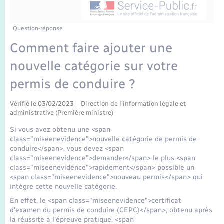
Enfants – Jeunes
Tourisme
Travaux - Autorisation d’occupation de l’espace
public
Transports scolaires
Mariage – PACS
Compétences
Etat-civil - Papiers - Citoyenneté
Question-réponse
Comment faire ajouter une
Parrainage civil
Plan interactif
Logement - Urbanisme
nouvelle catégorie sur votre
Recensement
Présentation de la commune
permis de conduire ?
Loisirs
Publications
Vérifié le 03/02/2023 – Direction de l'information légale et
administrative (Première ministre)
Nouvel habitant
Si vous avez obtenu une <span
La Communauté de communes
class="miseenevidence">nouvelle catégorie de permis de
Numérique
conduire</span>, vous devez <span
class="miseenevidence">demander</span> le plus <span
class="miseenevidence">rapidement</span> possible un
Organisation d’événement
<span class="miseenevidence">nouveau permis</span> qui
intègre cette nouvelle catégorie.
Sécurité - Prévention
En effet, le <span class="miseenevidence">certificat
d'examen du permis de conduire (CEPC)</span>, obtenu après
la réussite à l'épreuve pratique, <span