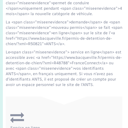
Seniors
class="miseenevidence">permet de conduire
</span>uniquement pendant <span class="miseenevidence">4
mois</span> la nouvelle catégorie de véhicule.
Transports
La <span class="miseenevidence">demande</span> de <span
class="miseenevidence">nouveau permis</span> se fait <span
class="miseenevidence">en ligne</span> sur le site de l'<a
Voirie et espace public
href="https://www.bacqueville.fr/permis-de-detention-de-
chien/?xml=R50821">ANTS</a>.
Le<span class="miseenevidence"> service en ligne</span> est
accessible avec <a href="https://www.bacqueville.fr/permis-de-
detention-de-chien/?xml=R48788">FranceConnect</a> ou
avec <span class="miseenevidence">vos identifiants
ANTS</span>, en français uniquement. Si vous n'avez pas
d'identifiants ANTS, il est proposé de créer un compte pour
avoir un espace personnel sur le site de l'ANTS.
Service en ligne