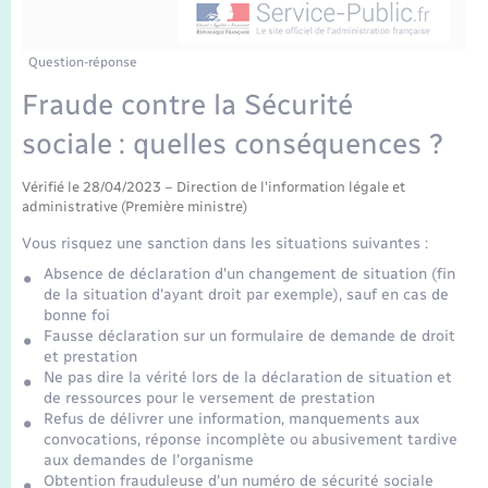
Enfants – Jeunes
Tourisme
Travaux - Autorisation d’occupation de l’espace
public
Transports scolaires
Mariage – PACS
Compétences
Etat-civil - Papiers - Citoyenneté
Question-réponse
Fraude contre la Sécurité
Parrainage civil
Plan interactif
Logement - Urbanisme
sociale : quelles conséquences ?
Recensement
Présentation de la commune
Loisirs
Vérifié le 28/04/2023 – Direction de l'information légale et
administrative (Première ministre)
Publications
Vous risquez une sanction dans les situations suivantes :
Nouvel habitant
Absence de déclaration d'un changement de situation (fin
La Communauté de communes
de la situation d'ayant droit par exemple), sauf en cas de
Numérique
bonne foi
Fausse déclaration sur un formulaire de demande de droit
et prestation
Organisation d’événement
Ne pas dire la vérité lors de la déclaration de situation et
de ressources pour le versement de prestation
Refus de délivrer une information, manquements aux
Sécurité - Prévention
convocations, réponse incomplète ou abusivement tardive
aux demandes de l'organisme
Obtention frauduleuse d'un numéro de sécurité sociale