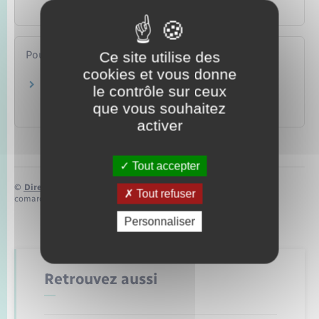
Social – Santé
Pour en savoir plus
Ce site utilise des
cookies et vous donne
Portail du service public de la sécurité sociale
le contrôle sur ceux
que vous souhaitez
Ministère chargé des affaires sociales
activer
Tout accepter
©
Direction de l’information légale et administrative
Tout refuser
comarquage developpé par
baseo.io
Personnaliser
Retrouvez aussi