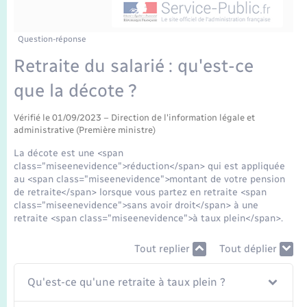
Enfants – Jeunes
Tourisme
Travaux - Autorisation d’occupation de l’espace
public
Transports scolaires
Mariage – PACS
Compétences
Etat-civil - Papiers - Citoyenneté
Question-réponse
Retraite du salarié : qu'est-ce
Parrainage civil
Plan interactif
Logement - Urbanisme
que la décote ?
Recensement
Présentation de la commune
Loisirs
Vérifié le 01/09/2023 – Direction de l'information légale et
administrative (Première ministre)
Publications
La décote est une <span
Nouvel habitant
class="miseenevidence">réduction</span> qui est appliquée
La Communauté de communes
au <span class="miseenevidence">montant de votre pension
de retraite</span> lorsque vous partez en retraite <span
Numérique
class="miseenevidence">sans avoir droit</span> à une
retraite <span class="miseenevidence">à taux plein</span>.
Organisation d’événement
Tout replier
Tout déplier
Sécurité - Prévention
Qu'est-ce qu'une retraite à taux plein ?