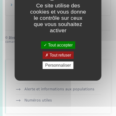
Ce site utilise des
Assurance Retraite de la Sécurité sociale
Caisse nationale d'assurance vieillesse
cookies et vous donne
le contrôle sur ceux
que vous souhaitez
activer
©
Direction de l’information légale et administrative
comarquage developpé par
baseo.io
Tout accepter
Tout refuser
Personnaliser
Retrouvez aussi
Alerte et informations aux populations
Numéros utiles