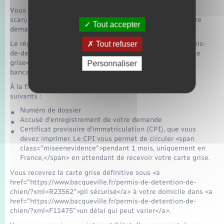
Vous n'avez pas à joindre une copie numérique (photo ou
scan) du permis de conduire. Mais celle-ci pourra vous être
Tout accepter
demandée lors de l'instruction de votre dossier.
Le règlement du <a href="https://www.bacqueville.fr/permis-
Tout refuser
de-detention-de-chien/?xml=R39696">montant de la carte
grise</a> doit obligatoirement être effectué par carte
Personnaliser
bancaire.
À la fin de la procédure, vous obtenez les 3 éléments
suivants :
Numéro de dossier
Accusé d'enregistrement de votre demande
Certificat provisoire d'immatriculation (CPI), que vous
devez imprimer. Le CPI vous permet de circuler <span
class="miseenevidence">pendant 1 mois, uniquement en
France,</span> en attendant de recevoir votre carte grise.
Vous recevrez la carte grise définitive sous <a
href="https://www.bacqueville.fr/permis-de-detention-de-
chien/?xml=R23562">pli sécurisé</a> à votre domicile dans <a
href="https://www.bacqueville.fr/permis-de-detention-de-
chien/?xml=F11475">un délai qui peut varier</a>.