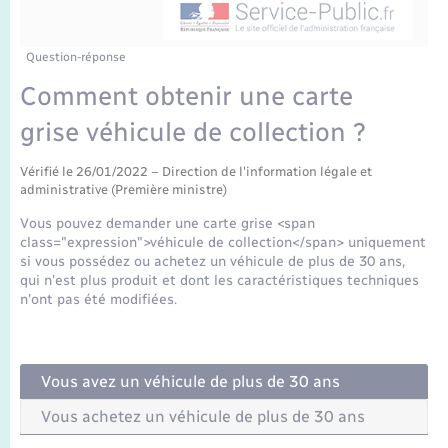
Enfants – Jeunes
Tourisme
Travaux - Autorisation d’occupation de l’espace
public
Transports scolaires
Mariage – PACS
Compétences
Etat-civil - Papiers - Citoyenneté
Question-réponse
Comment obtenir une carte
Parrainage civil
Plan interactif
Logement - Urbanisme
grise véhicule de collection ?
Recensement
Présentation de la commune
Loisirs
Vérifié le 26/01/2022 – Direction de l'information légale et
administrative (Première ministre)
Publications
Vous pouvez demander une carte grise <span
Nouvel habitant
class="expression">véhicule de collection</span> uniquement
La Communauté de communes
si vous possédez ou achetez un véhicule de plus de 30 ans,
qui n'est plus produit et dont les caractéristiques techniques
Numérique
n'ont pas été modifiées.
Organisation d’événement
Vous avez un véhicule de plus de 30 ans
Sécurité - Prévention
Vous achetez un véhicule de plus de 30 ans