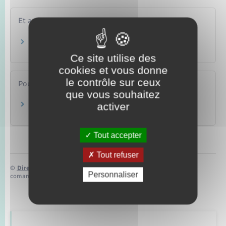
Et aussi
Allocation de rentrée scolaire (ARS)
Famille – Scolarité
Ce site utilise des
cookies et vous donne
le contrôle sur ceux
Pour en savoir plus
que vous souhaitez
activer
Les aides financières à l'école élémentaire
Ministère chargé de l'éducation
Tout accepter
Tout refuser
©
Direction de l’information légale et administrative
Personnaliser
comarquage developpé par
baseo.io