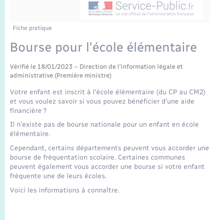
Enfants – Jeunes
Tourisme
Travaux - Autorisation d’occupation de l’espace
public
Transports scolaires
Mariage – PACS
Compétences
Etat-civil - Papiers - Citoyenneté
Fiche pratique
Bourse pour l'école élémentaire
Parrainage civil
Plan interactif
Logement - Urbanisme
Vérifié le 18/01/2023 – Direction de l'information légale et
administrative (Première ministre)
Recensement
Présentation de la commune
Loisirs
Votre enfant est inscrit à l'école élémentaire (du CP au CM2)
et vous voulez savoir si vous pouvez bénéficier d'une aide
Publications
financière ?
Nouvel habitant
Il n'existe pas de bourse nationale pour un enfant en école
La Communauté de communes
élémentaire.
Numérique
Cependant, certains départements peuvent vous accorder une
bourse de fréquentation scolaire. Certaines communes
Organisation d’événement
peuvent également vous accorder une bourse si votre enfant
fréquente une de leurs écoles.
Voici les informations à connaître.
Sécurité - Prévention