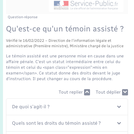
Enfants – Jeunes
Tourisme
Travaux - Autorisation d’occupation de l’espace
public
Transports scolaires
Mariage – PACS
Compétences
Etat-civil - Papiers - Citoyenneté
Question-réponse
Qu'est-ce qu'un témoin assisté ?
Parrainage civil
Plan interactif
Logement - Urbanisme
Vérifié le 16/02/2022 – Direction de l'information légale et
administrative (Première ministre), Ministère chargé de la justice
Recensement
Présentation de la commune
Loisirs
Le témoin assisté est une personne mise en cause dans une
affaire pénale. C'est un statut intermédiaire entre celui du
Publications
témoin et celui du <span class="expression">mis en
Nouvel habitant
examen</span>. Ce statut donne des droits devant le juge
La Communauté de communes
d'instruction. Il peut changer au cours de la procédure.
Numérique
Tout replier
Tout déplier
Organisation d’événement
De quoi s'agit-il ?
Sécurité - Prévention
Quels sont les droits du témoin assisté ?