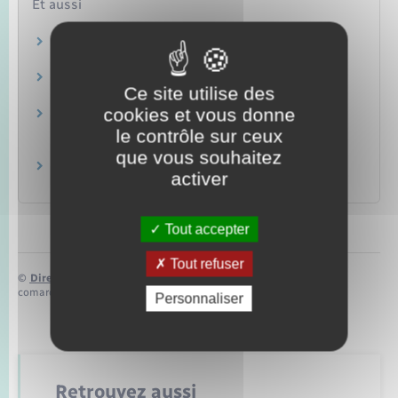
Et aussi
Information judiciaire
Justice
Mise en examen
Ce site utilise des
Justice
cookies et vous donne
Audition des témoins au cours d'une enquête
pénale
le contrôle sur ceux
Justice
que vous souhaitez
Audition des témoins lors d'un procès pénal
activer
Justice
Tout accepter
Tout refuser
©
Direction de l’information légale et administrative
comarquage developpé par
baseo.io
Personnaliser
Retrouvez aussi