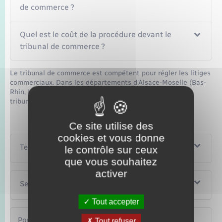
de commerce ?
Quel est le coût de la procédure devant le
tribunal de commerce ?
Le tribunal de commerce est compétent pour régler les litiges
commerciaux. Dans les départements d'Alsace-Moselle (Bas-
Rhin, Haut-Rhin et Moselle), la chambre commerciale du
tribunal judiciaire est compétente.
Ce site utilise des
cookies et vous donne
Textes de référence
le contrôle sur ceux
que vous souhaitez
activer
Services en ligne et formulaires
Tout accepter
Pour en savoir plus
Tout refuser