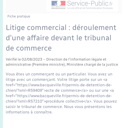
Enfants – Jeunes
Tourisme
Travaux - Autorisation d’occupation de l’espace
public
Transports scolaires
Mariage – PACS
Compétences
Etat-civil - Papiers - Citoyenneté
Fiche pratique
Litige commercial : déroulement
Parrainage civil
Plan interactif
Logement - Urbanisme
d'une affaire devant le tribunal
Recensement
Présentation de la commune
de commerce
Loisirs
Publications
Vérifié le 02/08/2023 – Direction de l'information légale et
administrative (Première ministre), Ministère chargé de la justice
Nouvel habitant
Vous êtes un commerçant ou un particulier. Vous avez un
La Communauté de communes
litige avec un commerçant. Votre litige porte sur un <a
Numérique
href="https://www.bacqueville.fr/permis-de-detention-de-
chien/?xml=R59409">acte de commerce</a> ou sur une <a
href="https://www.bacqueville.fr/permis-de-detention-de-
Organisation d’événement
chien/?xml=R57210">procédure collective</a>. Vous pouvez
saisir le tribunal de commerce. Nous vous présentons les
informations à connaître.
Sécurité - Prévention