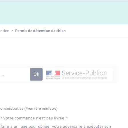
Etat-civil - Papiers -
Citoyenneté
Publications
ention
Permis de détention de chien
Nouvel habitant
Sécurité - Prévention
Voirie et espace public
administrative (Première ministre)
? Votre commande n'est pas livrée ?
aire à un juge pour obliger votre adversaire à exécuter son