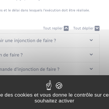
ns et le délai dans lesquels l'exécution doit être réalisée.
Tout replier
Tout déplier
r une injonction de faire ?
 de faire ?
mande d'injonction de faire ?
nction de faire ?
ise des cookies et vous donne le contrôle sur 
 à une demande d'injonction de faire ?
souhaitez activer