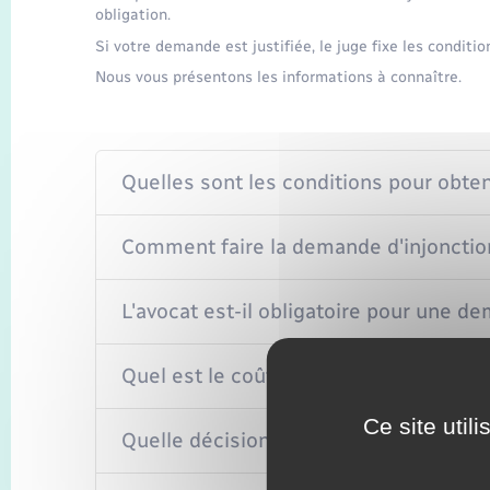
obligation.
Si votre demande est justifiée, le juge fixe les conditio
Nous vous présentons les informations à connaître.
Quelles sont les conditions pour obteni
Comment faire la demande d'injonction
L'avocat est-il obligatoire pour une de
Quel est le coût de la procédure d'injo
Ce site util
Quelle décision peut être rendue suite