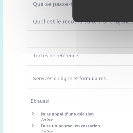
Que se passe-t-il après l'ordonnance d'
Quel est le recours suite à une injonct
Textes de référence
Services en ligne et formulaires
Et aussi
Faire appel d'une décision
Justice
Faire un pourvoi en cassation
Justice