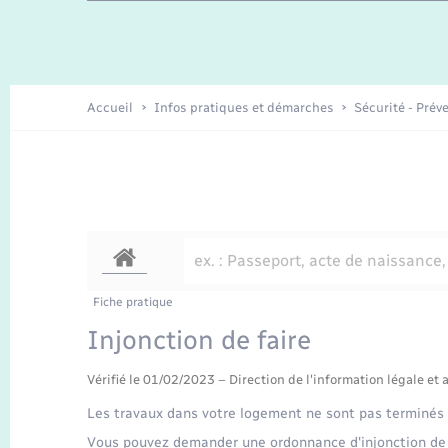
Travaux - Autorisation d’occupation
Enfants – Jeunes
de l’espace public
Recensement
Présentation de la commune
Accueil
Infos pratiques et démarches
Sécurité - Prév
Loisirs
Organisation d’événement
Transports
Fiche pratique
Injonction de faire
Vérifié le 01/02/2023 – Direction de l'information légale et 
Les travaux dans votre logement ne sont pas terminés 
Vous pouvez demander une ordonnance d'injonction de f