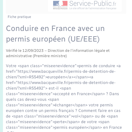
Enfants – Jeunes
Tourisme
Travaux - Autorisation d’occupation de l’espace
public
Transports scolaires
Mariage – PACS
Compétences
Etat-civil - Papiers - Citoyenneté
Fiche pratique
Conduire en France avec un
Parrainage civil
Plan interactif
Logement - Urbanisme
permis européen (UE/EEE)
Recensement
Présentation de la commune
Loisirs
Vérifié le 12/09/2023 – Direction de l'information légale et
administrative (Première ministre)
Publications
Votre <span class="miseenevidence">permis de conduire <a
Nouvel habitant
href="https://www.bacqueville.fr/permis-de-detention-de-
La Communauté de communes
chien/?xml=R55492">européen</a></span><a
href="https://www.bacqueville.fr/permis-de-detention-de-
Numérique
chien/?xml=R55492"> est-il <span
class="miseenevidence">accepté en France</span> ? Dans
quels cas devez-vous <span
Organisation d’événement
class="miseenevidence">échanger</span> votre permis
européen contre un permis français ? Comment faire en cas
de <span class="miseenevidence">vol</span> ou de <span
Sécurité - Prévention
class="miseenevidence">perte</span> de votre <span
class="miseenevidence">permis européen</span> en France