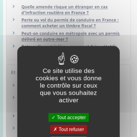
Quelle amende risque un étranger en cas
d'infraction routière en France ?
Perte ou vol du permis de conduire en France :
comment acheter un timbre fiscal ?
Peut-on conduire en métropole avec un permis
délivré en outre-mer ?
Retour d'expatriation : comment faire rétablir
son permis de conduire français ?
Ce site utilise des
Et aussi
cookies et vous donne
le contrôle sur ceux
Conduire en France avec un permis étranger
Transports – Mobilité
que vous souhaitez
Titres, carte de séjour et documents de
activer
circulation pour étranger en France
Étranger – Europe
Travail d'un étranger en France
Tout accepter
Étranger – Europe
Installation en France d'une famille étrangère
Tout refuser
Étranger – Europe