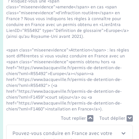
? Risquez-vous une <span
Seniors
class="miseenevidence">amende</span> en cas <span
class="miseenevidence">d'infraction routière</span> en
France ? Nous vous indiquons les règles à connaître pour
Transports
conduire en France avec un permis obtenu en <LienIntra
LienID="R55492" type="Définition de glossaire">Europe</a>
(ainsi qu'au Royaume-Uni avant 2021).
Voirie et espace public
<span class="miseenevidence">Attention</span> : les règles
sont différentes si vous voulez conduire en France avec un
<span class="miseenevidence">permis obtenu hors <a
href="https://www.bacqueville.fr/permis-de-detention-de-
chien/?xml=R55492">Europe</a></span><a
href="https://www.bacqueville.fr/permis-de-detention-de-
chien/?xml=R55492"> (<a
href="https://www.bacqueville.fr/permis-de-detention-de-
chien/?xml=F1459">court séjour</a> ou <a
href="https://www.bacqueville.fr/permis-de-detention-de-
chien/?xml=F1460">installation en France</a>).
Tout replier
Tout déplier
Pouvez-vous conduire en France avec votre