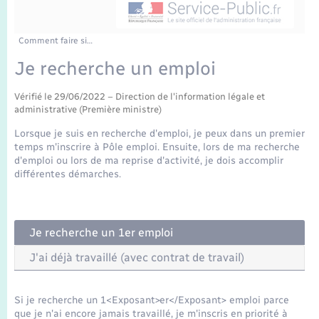
Enfants – Jeunes
Tourisme
Travaux - Autorisation d’occupation de l’espace
public
Transports scolaires
Mariage – PACS
Compétences
Etat-civil - Papiers - Citoyenneté
Comment faire si…
Je recherche un emploi
Parrainage civil
Plan interactif
Logement - Urbanisme
Vérifié le 29/06/2022 – Direction de l'information légale et
administrative (Première ministre)
Recensement
Présentation de la commune
Loisirs
Lorsque je suis en recherche d'emploi, je peux dans un premier
temps m'inscrire à Pôle emploi. Ensuite, lors de ma recherche
Publications
d'emploi ou lors de ma reprise d'activité, je dois accomplir
Nouvel habitant
différentes démarches.
La Communauté de communes
Numérique
Je recherche un 1er emploi
Organisation d’événement
J'ai déjà travaillé (avec contrat de travail)
Sécurité - Prévention
Si je recherche un 1<Exposant>er</Exposant> emploi parce
que je n'ai encore jamais travaillé, je m'inscris en priorité à