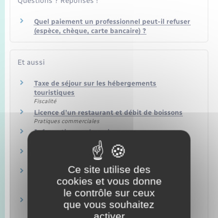
Questions ? Réponses !
Quel paiement un professionnel peut-il refuser
(espèce, chèque, carte bancaire) ?
Et aussi
Taxe de séjour sur les hébergements
touristiques
Fiscalité
Licence d'un restaurant et débit de boissons
Pratiques commerciales
Information sur les prix
Argent – Impôts – Consommation
Cotisation foncière des entreprises (CFE)
Fiscalité
Ce site utilise des
Bénéfices industriels et commerciaux (BIC) :
cookies et vous donne
régime réel d'imposition
Fiscalité
le contrôle sur ceux
Impôt sur le revenu – Revenus d'une location
que vous souhaitez
meublée
activer