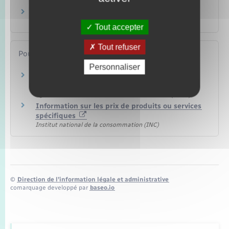
Argent – Impôts – Consommation
Régime fiscal de la micro-entreprise
Fiscalité
Tout accepter
Tout refuser
Pour en savoir plus
Personnaliser
Périmètre des zones de revitalisation rurale
(ZRR)
Agence nationale de la cohésion des territoires (ANCT)
Information sur les prix de produits ou services
spécifiques
Institut national de la consommation (INC)
©
Direction de l’information légale et administrative
comarquage developpé par
baseo.io