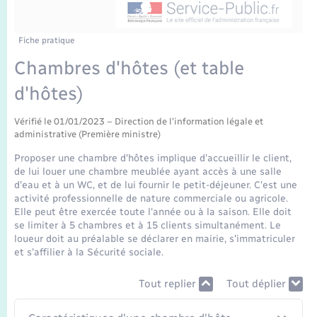
Enfants – Jeunes
Tourisme
Travaux - Autorisation d’occupation de l’espace
public
Transports scolaires
Mariage – PACS
Compétences
Etat-civil - Papiers - Citoyenneté
Fiche pratique
Chambres d'hôtes (et table
Parrainage civil
Plan interactif
Logement - Urbanisme
d'hôtes)
Recensement
Présentation de la commune
Loisirs
Vérifié le 01/01/2023 – Direction de l'information légale et
administrative (Première ministre)
Publications
Proposer une chambre d'hôtes implique d'accueillir le client,
Nouvel habitant
de lui louer une chambre meublée ayant accès à une salle
La Communauté de communes
d'eau et à un WC, et de lui fournir le petit-déjeuner. C'est une
activité professionnelle de nature commerciale ou agricole.
Numérique
Elle peut être exercée toute l'année ou à la saison. Elle doit
se limiter à 5 chambres et à 15 clients simultanément. Le
loueur doit au préalable se déclarer en mairie, s'immatriculer
Organisation d’événement
et s'affilier à la Sécurité sociale.
Sécurité - Prévention
Tout replier
Tout déplier