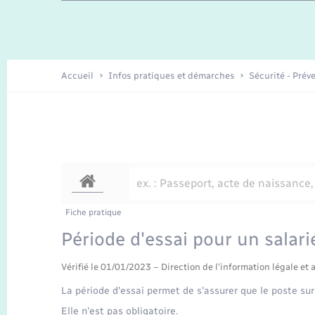
Travaux - Autorisation d’occupation
Enfants – Jeunes
de l’espace public
Recensement
Présentation de la commune
Accueil
Infos pratiques et démarches
Sécurité - Prév
Loisirs
Organisation d’événement
Transports
Fiche pratique
Période d'essai pour un salari
Vérifié le 01/01/2023 – Direction de l'information légale et 
La période d'essai permet de s'assurer que le poste sur
Elle n'est pas obligatoire.