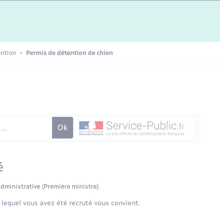
Etat-civil - Papiers -
Citoyenneté
Publications
ention
Permis de détention de chien
Nouvel habitant
Sécurité - Prévention
Voirie et espace public
é
administrative (Première ministre)
 lequel vous avez été recruté vous convient.