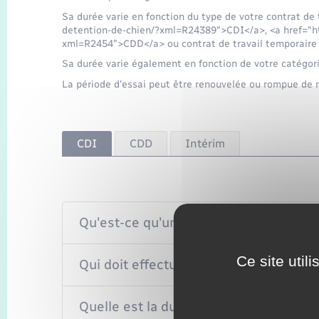
Sa durée varie en fonction du type de votre contrat de t
detention-de-chien/?xml=R24389">CDI</a>, <a href="ht
xml=R2454">CDD</a> ou contrat de travail temporaire (
Sa durée varie également en fonction de votre catégori
La période d'essai peut être renouvelée ou rompue de m
CDI
CDD
Intérim
Qu'est-ce qu'une période d'essai ?
Ce site util
Qui doit effectuer une période d'essai
Quelle est la durée de la période d'ess