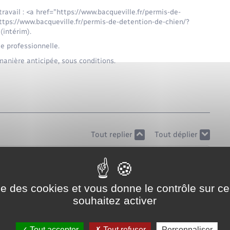
ravail : <a href="https://www.bacqueville.fr/permis-de-
tps://www.bacqueville.fr/permis-de-detention-de-chien/?
intérim).
e professionnelle.
anière anticipée, sous conditions.
Tout replier
Tout déplier
ise des cookies et vous donne le contrôle sur 
 ?
souhaitez activer
ai ?
Tout accepter
Tout refuser
Personnaliser