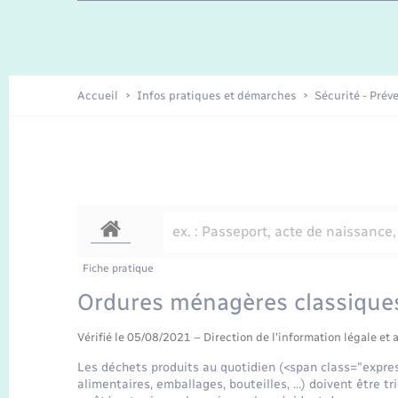
Travaux - Autorisation d’occupation
Enfants – Jeunes
de l’espace public
Recensement
Présentation de la commune
Accueil
Infos pratiques et démarches
Sécurité - Prév
Loisirs
Organisation d’événement
Transports
Fiche pratique
Ordures ménagères classique
Vérifié le 05/08/2021 – Direction de l'information légale et 
Les déchets produits au quotidien (<span class="expr
alimentaires, emballages, bouteilles, …) doivent être tri