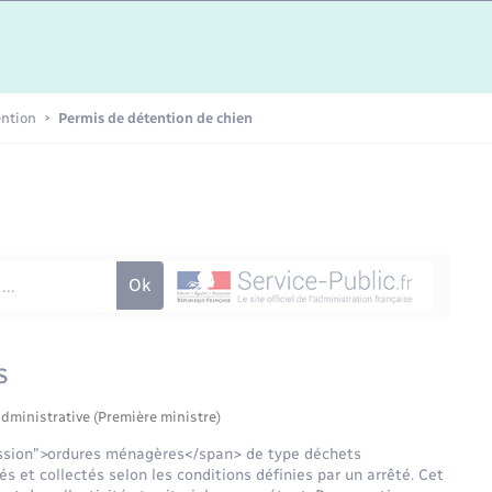
Etat-civil - Papiers -
Citoyenneté
Publications
ention
Permis de détention de chien
Nouvel habitant
Sécurité - Prévention
Voirie et espace public
s
administrative (Première ministre)
ession">ordures ménagères</span> de type déchets
és et collectés selon les conditions définies par un arrêté. Cet