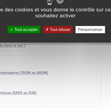
ise des cookies et vous donne le contrôle sur 
souhaitez activer
Tout accepter
Tout refuser
Personnaliser
in (feuilles, branches, …) ?
s dans la rue ?
s ménagères (TEOM ou REOM)
oniques (DEEE ou D3E)