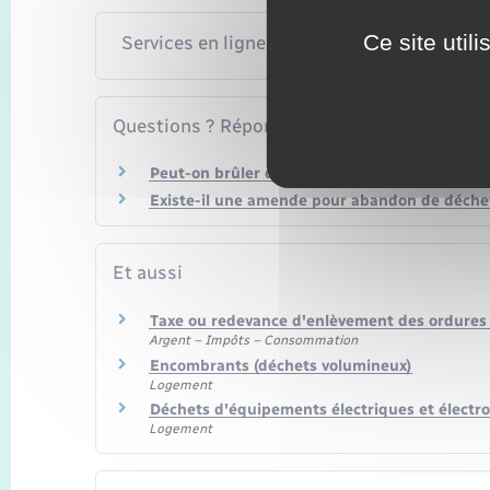
Ce site util
Services en ligne et formulaires
Questions ? Réponses !
Peut-on brûler des déchets verts dans son jard
Existe-il une amende pour abandon de déchet
Et aussi
Taxe ou redevance d'enlèvement des ordure
Argent – Impôts – Consommation
Encombrants (déchets volumineux)
Logement
Déchets d'équipements électriques et électr
Logement