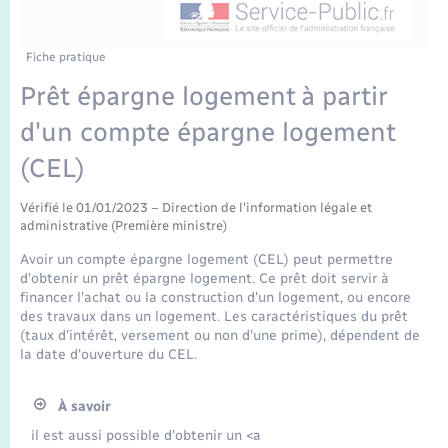
Enfants – Jeunes
Tourisme
Travaux - Autorisation d’occupation de l’espace
public
Transports scolaires
Mariage – PACS
Compétences
Etat-civil - Papiers - Citoyenneté
Fiche pratique
Prêt épargne logement à partir
Parrainage civil
Plan interactif
Logement - Urbanisme
d'un compte épargne logement
Recensement
Présentation de la commune
(CEL)
Loisirs
Publications
Vérifié le 01/01/2023 – Direction de l'information légale et
administrative (Première ministre)
Nouvel habitant
Avoir un compte épargne logement (CEL) peut permettre
La Communauté de communes
d'obtenir un prêt épargne logement. Ce prêt doit servir à
Numérique
financer l'achat ou la construction d'un logement, ou encore
des travaux dans un logement. Les caractéristiques du prêt
(taux d'intérêt, versement ou non d'une prime), dépendent de
Organisation d’événement
la date d'ouverture du CEL.
Sécurité - Prévention
À savoir
il est aussi possible d'obtenir un <a