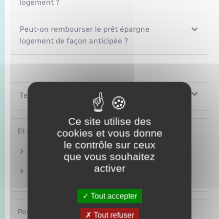
logement ?
Peut-on rembourser le prêt épargne
logement de façon anticipée ?
Textes de référence
Ce site utilise des
Et aussi
cookies et vous donne
le contrôle sur ceux
Si vous avez un PEL
que vous souhaitez
Argent – Impôts – Consommation
activer
Compte épargne logement (CEL)
Argent – Impôts – Consommation
Tout accepter
Pour en savoir plus
Tout refuser