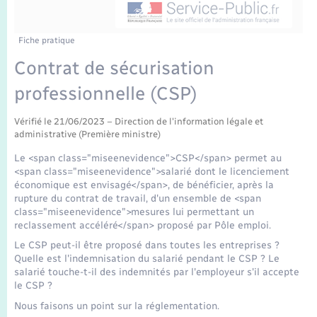
Enfants – Jeunes
Tourisme
Travaux - Autorisation d’occupation de l’espace
public
Transports scolaires
Mariage – PACS
Compétences
Etat-civil - Papiers - Citoyenneté
Fiche pratique
Contrat de sécurisation
Parrainage civil
Plan interactif
Logement - Urbanisme
professionnelle (CSP)
Recensement
Présentation de la commune
Loisirs
Vérifié le 21/06/2023 – Direction de l'information légale et
administrative (Première ministre)
Publications
Le <span class="miseenevidence">CSP</span> permet au
Nouvel habitant
<span class="miseenevidence">salarié dont le licenciement
La Communauté de communes
économique est envisagé</span>, de bénéficier, après la
rupture du contrat de travail, d'un ensemble de <span
Numérique
class="miseenevidence">mesures lui permettant un
reclassement accéléré</span> proposé par Pôle emploi.
Organisation d’événement
Le CSP peut-il être proposé dans toutes les entreprises ?
Quelle est l'indemnisation du salarié pendant le CSP ? Le
salarié touche-t-il des indemnités par l'employeur s'il accepte
Sécurité - Prévention
le CSP ?
Nous faisons un point sur la réglementation.