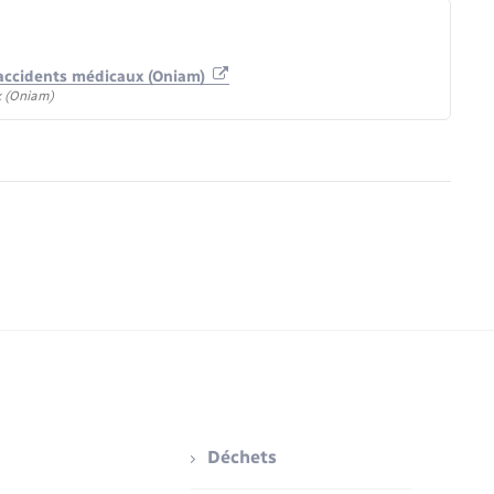
s accidents médicaux (Oniam)
x (Oniam)
Déchets