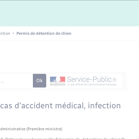
Etat-civil - Papiers -
Citoyenneté
Publications
ention
Permis de détention de chien
Nouvel habitant
Sécurité - Prévention
Voirie et espace public
cas d'accident médical, infection
administrative (Première ministre)