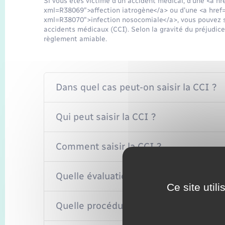
Si vous êtes victime d'un accident médical, d'une <a h
xml=R38069">affection iatrogène</a> ou d'une <a href=
xml=R38070">infection nosocomiale</a>, vous pouvez sa
accidents médicaux (CCI). Selon la gravité du préjudice,
règlement amiable.
Dans quel cas peut-on saisir la CCI ?
Qui peut saisir la CCI ?
Comment saisir la CCI ?
Quelle évaluation par la CCI ?
Ce site util
Quelle procédure ?