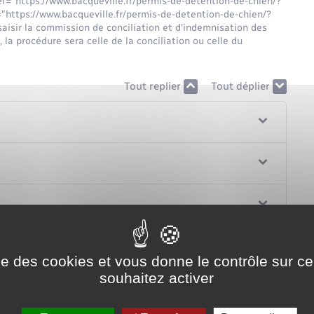
ref="https://www.bacqueville.fr/permis-de-detention-de-chien/?
"https://www.bacqueville.fr/permis-de-detention-de-chien/?
isir la commission de conciliation et d'indemnisation des
 la procédure sera celle de la conciliation ou celle du
Tout replier
Tout déplier
ise des cookies et vous donne le contrôle sur 
souhaitez activer