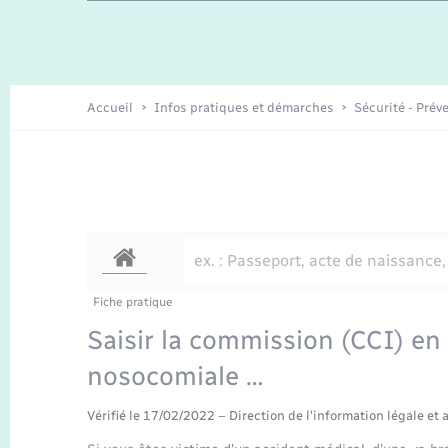
Travaux - Autorisation d’occupation
Enfants – Jeunes
de l’espace public
Recensement
Présentation de la commune
Accueil
Infos pratiques et démarches
Sécurité - Prév
Loisirs
Organisation d’événement
Transports
Fiche pratique
Saisir la commission (CCI) en 
nosocomiale …
Vérifié le 17/02/2022 – Direction de l'information légale et 