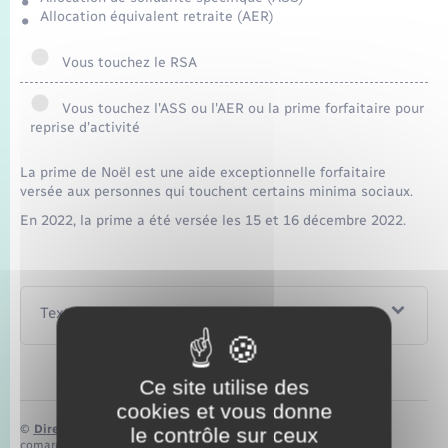
Seniors
Allocation équivalent retraite (AER)
Transports
Vous touchez le RSA
Vous touchez l'ASS ou l'AER ou la prime forfaitaire pour
Voirie et espace public
reprise d'activité
La prime de Noël est une aide exceptionnelle forfaitaire
versée aux personnes qui touchent certains minima sociaux.
En 2022, la prime a été versée les 15 et 16 décembre 2022.
Textes de référence
Ce site utilise des
cookies et vous donne
©
Direction de l’information légale et administrative
le contrôle sur ceux
comarquage developpé par
baseo.io