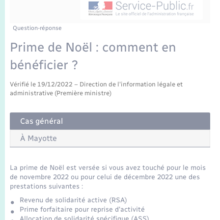
Enfants – Jeunes
Tourisme
Travaux - Autorisation d’occupation de l’espace
public
Transports scolaires
Mariage – PACS
Compétences
Etat-civil - Papiers - Citoyenneté
Question-réponse
Prime de Noël : comment en
Parrainage civil
Plan interactif
Logement - Urbanisme
bénéficier ?
Recensement
Présentation de la commune
Loisirs
Vérifié le 19/12/2022 – Direction de l'information légale et
administrative (Première ministre)
Publications
Nouvel habitant
Cas général
La Communauté de communes
À Mayotte
Numérique
Organisation d’événement
La prime de Noël est versée si vous avez touché pour le mois
de novembre 2022 ou pour celui de décembre 2022 une des
prestations suivantes :
Sécurité - Prévention
Revenu de solidarité active (RSA)
Prime forfaitaire pour reprise d'activité
Allocation de solidarité spécifique (ASS)