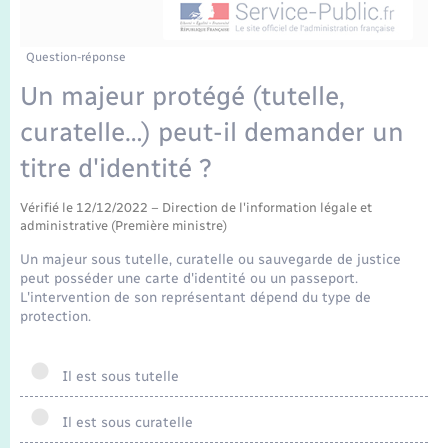
Enfants – Jeunes
Tourisme
Travaux - Autorisation d’occupation de l’espace
public
Transports scolaires
Mariage – PACS
Compétences
Etat-civil - Papiers - Citoyenneté
Question-réponse
Un majeur protégé (tutelle,
Parrainage civil
Plan interactif
Logement - Urbanisme
curatelle…) peut-il demander un
Recensement
Présentation de la commune
titre d'identité ?
Loisirs
Publications
Vérifié le 12/12/2022 – Direction de l'information légale et
administrative (Première ministre)
Nouvel habitant
Un majeur sous tutelle, curatelle ou sauvegarde de justice
La Communauté de communes
peut posséder une carte d'identité ou un passeport.
Numérique
L'intervention de son représentant dépend du type de
protection.
Organisation d’événement
Il est sous tutelle
Sécurité - Prévention
Il est sous curatelle