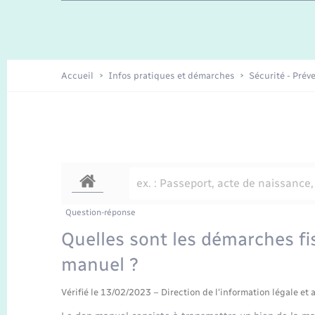
Travaux - Autorisation d’occupation
Enfants – Jeunes
de l’espace public
Recensement
Présentation de la commune
Accueil
Infos pratiques et démarches
Sécurité - Prév
Loisirs
Organisation d’événement
Transports
Question-réponse
Quelles sont les démarches fi
manuel ?
Vérifié le 13/02/2023 – Direction de l'information légale et 