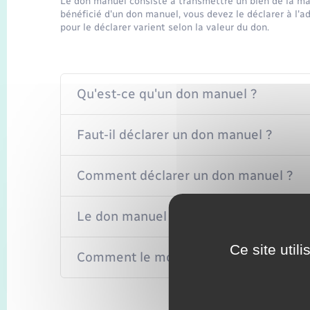
Le don manuel consiste à transmettre un bien de la ma
bénéficié d'un don manuel, vous devez le déclarer à l'ad
pour le déclarer varient selon la valeur du don.
Qu'est-ce qu'un don manuel ?
Faut-il déclarer un don manuel ?
Comment déclarer un don manuel ?
Le don manuel est-il imposable ?
Ce site util
Comment le montant des droits à payer 