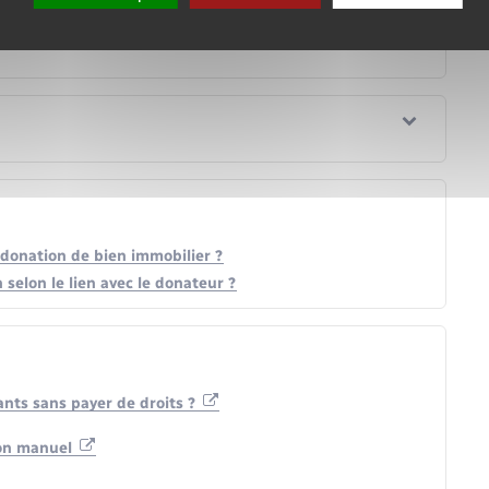
 donation de bien immobilier ?
 selon le lien avec le donateur ?
ants sans payer de droits ?
don manuel