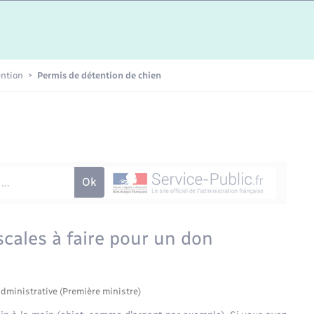
Etat-civil - Papiers -
Citoyenneté
Publications
ention
Permis de détention de chien
Nouvel habitant
Sécurité - Prévention
Voirie et espace public
scales à faire pour un don
administrative (Première ministre)