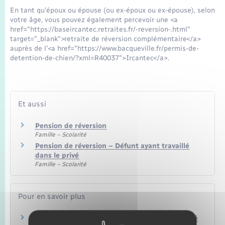
Seniors
En tant qu'époux ou épouse (ou ex-époux ou ex-épouse), selon
votre âge, vous pouvez également percevoir une <a
href="https://baseircantec.retraites.fr/-reversion-.html"
Transports
target="_blank">retraite de réversion complémentaire</a>
auprès de l'<a href="https://www.bacqueville.fr/permis-de-
detention-de-chien/?xml=R40037">Ircantec</a>.
Voirie et espace public
Et aussi
Pension de réversion
Famille – Scolarité
Pension de réversion – Défunt ayant travaillé
dans le privé
Famille – Scolarité
Pour en savoir plus
Mes droits en cas de décès d'un proche retraité