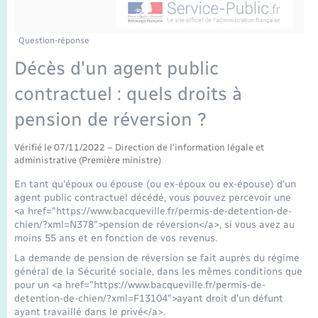
Enfants – Jeunes
Tourisme
Travaux - Autorisation d’occupation de l’espace
public
Transports scolaires
Mariage – PACS
Compétences
Etat-civil - Papiers - Citoyenneté
Question-réponse
Décès d'un agent public
Parrainage civil
Plan interactif
Logement - Urbanisme
contractuel : quels droits à
Recensement
Présentation de la commune
pension de réversion ?
Loisirs
Publications
Vérifié le 07/11/2022 – Direction de l'information légale et
administrative (Première ministre)
Nouvel habitant
En tant qu'époux ou épouse (ou ex-époux ou ex-épouse) d'un
La Communauté de communes
agent public contractuel décédé, vous pouvez percevoir une
Numérique
<a href="https://www.bacqueville.fr/permis-de-detention-de-
chien/?xml=N378">pension de réversion</a>, si vous avez au
moins 55 ans et en fonction de vos revenus.
Organisation d’événement
La demande de pension de réversion se fait auprès du régime
général de la Sécurité sociale, dans les mêmes conditions que
Sécurité - Prévention
pour un <a href="https://www.bacqueville.fr/permis-de-
detention-de-chien/?xml=F13104">ayant droit d'un défunt
ayant travaillé dans le privé</a>.