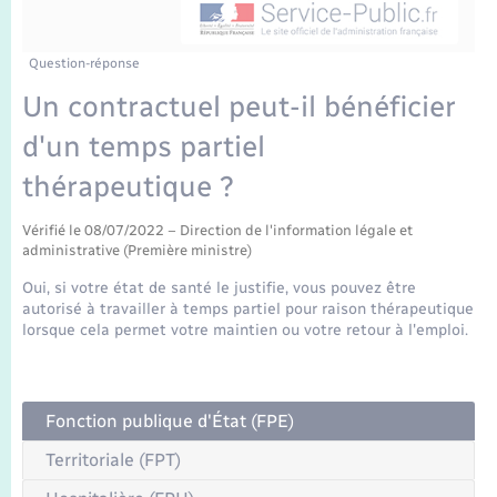
Enfants – Jeunes
Tourisme
Travaux - Autorisation d’occupation de l’espace
public
Transports scolaires
Mariage – PACS
Compétences
Etat-civil - Papiers - Citoyenneté
Question-réponse
Un contractuel peut-il bénéficier
Parrainage civil
Plan interactif
Logement - Urbanisme
d'un temps partiel
Recensement
Présentation de la commune
thérapeutique ?
Loisirs
Publications
Vérifié le 08/07/2022 – Direction de l'information légale et
administrative (Première ministre)
Nouvel habitant
Oui, si votre état de santé le justifie, vous pouvez être
La Communauté de communes
autorisé à travailler à temps partiel pour raison thérapeutique
Numérique
lorsque cela permet votre maintien ou votre retour à l'emploi.
Organisation d’événement
Fonction publique d'État (FPE)
Sécurité - Prévention
Territoriale (FPT)