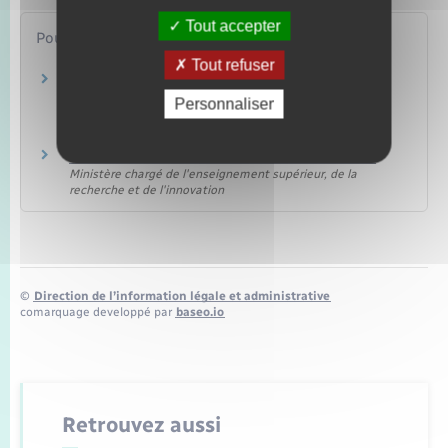
Tout accepter
Pour en savoir plus
Tout refuser
Bourse et logement étudiant : constituez votre
dossier social étudiant (DSE)
Personnaliser
Ministère chargé de l'enseignement supérieur, de la
recherche et de l'innovation
Impôt sur le revenu : le cas des étudiants
Ministère chargé de l'enseignement supérieur, de la
recherche et de l'innovation
©
Direction de l’information légale et administrative
comarquage developpé par
baseo.io
Retrouvez aussi