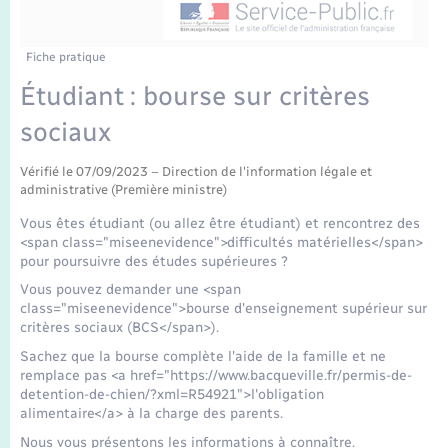
Enfants – Jeunes
Tourisme
Travaux - Autorisation d’occupation de l’espace
public
Transports scolaires
Mariage – PACS
Compétences
Etat-civil - Papiers - Citoyenneté
Fiche pratique
Étudiant : bourse sur critères
Parrainage civil
Plan interactif
Logement - Urbanisme
sociaux
Recensement
Présentation de la commune
Loisirs
Vérifié le 07/09/2023 – Direction de l'information légale et
administrative (Première ministre)
Publications
Vous êtes étudiant (ou allez être étudiant) et rencontrez des
Nouvel habitant
<span class="miseenevidence">difficultés matérielles</span>
La Communauté de communes
pour poursuivre des études supérieures ?
Numérique
Vous pouvez demander une <span
class="miseenevidence">bourse d'enseignement supérieur sur
critères sociaux (BCS</span>).
Organisation d’événement
Sachez que la bourse complète l'aide de la famille et ne
remplace pas <a href="https://www.bacqueville.fr/permis-de-
Sécurité - Prévention
detention-de-chien/?xml=R54921">l'obligation
alimentaire</a> à la charge des parents.
Nous vous présentons les informations à connaître.