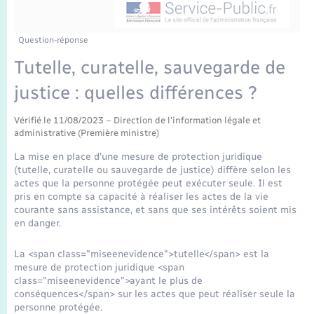
Enfants – Jeunes
Tourisme
Travaux - Autorisation d’occupation de l’espace
public
Transports scolaires
Mariage – PACS
Compétences
Etat-civil - Papiers - Citoyenneté
Question-réponse
Tutelle, curatelle, sauvegarde de
Parrainage civil
Plan interactif
Logement - Urbanisme
justice : quelles différences ?
Recensement
Présentation de la commune
Loisirs
Vérifié le 11/08/2023 – Direction de l'information légale et
administrative (Première ministre)
Publications
La mise en place d'une mesure de protection juridique
Nouvel habitant
(tutelle, curatelle ou sauvegarde de justice) diffère selon les
La Communauté de communes
actes que la personne protégée peut exécuter seule. Il est
pris en compte sa capacité à réaliser les actes de la vie
Numérique
courante sans assistance, et sans que ses intérêts soient mis
en danger.
Organisation d’événement
La <span class="miseenevidence">tutelle</span> est la
mesure de protection juridique <span
Sécurité - Prévention
class="miseenevidence">ayant le plus de
conséquences</span> sur les actes que peut réaliser seule la
personne protégée.