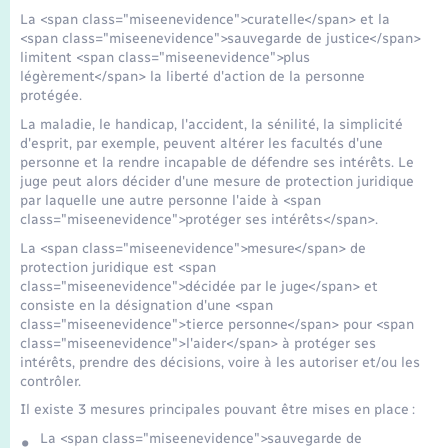
Seniors
La <span class="miseenevidence">curatelle</span> et la
<span class="miseenevidence">sauvegarde de justice</span>
limitent <span class="miseenevidence">plus
Transports
légèrement</span> la liberté d'action de la personne
protégée.
Voirie et espace public
La maladie, le handicap, l'accident, la sénilité, la simplicité
d'esprit, par exemple, peuvent altérer les facultés d'une
personne et la rendre incapable de défendre ses intérêts. Le
juge peut alors décider d'une mesure de protection juridique
par laquelle une autre personne l'aide à <span
class="miseenevidence">protéger ses intérêts</span>.
La <span class="miseenevidence">mesure</span> de
protection juridique est <span
class="miseenevidence">décidée par le juge</span> et
consiste en la désignation d'une <span
class="miseenevidence">tierce personne</span> pour <span
class="miseenevidence">l'aider</span> à protéger ses
intérêts, prendre des décisions, voire à les autoriser et/ou les
contrôler.
Il existe 3 mesures principales pouvant être mises en place :
La <span class="miseenevidence">sauvegarde de