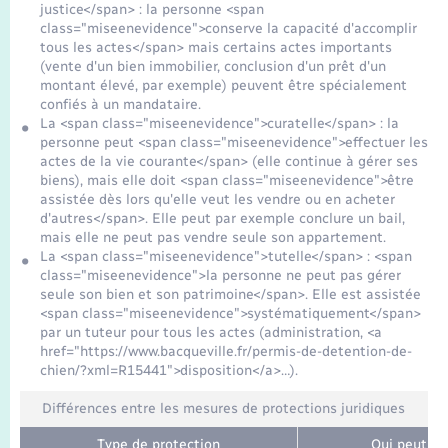
justice</span> : la personne <span
class="miseenevidence">conserve la capacité d'accomplir
tous les actes</span> mais certains actes importants
(vente d'un bien immobilier, conclusion d'un prêt d'un
montant élevé, par exemple) peuvent être spécialement
confiés à un mandataire.
La <span class="miseenevidence">curatelle</span> : la
personne peut <span class="miseenevidence">effectuer les
actes de la vie courante</span> (elle continue à gérer ses
biens), mais elle doit <span class="miseenevidence">être
assistée dès lors qu'elle veut les vendre ou en acheter
d'autres</span>. Elle peut par exemple conclure un bail,
mais elle ne peut pas vendre seule son appartement.
La <span class="miseenevidence">tutelle</span> : <span
class="miseenevidence">la personne ne peut pas gérer
seule son bien et son patrimoine</span>. Elle est assistée
<span class="miseenevidence">systématiquement</span>
par un tuteur pour tous les actes (administration, <a
href="https://www.bacqueville.fr/permis-de-detention-de-
chien/?xml=R15441">disposition</a>…).
Différences entre les mesures de protections juridiques
Type de protection
Qui peut la