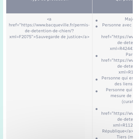
<a
Majeur
href="https://www.bacqueville.fr/permis-
Personne avec qui
de-detention-de-chien/?
xml=F2075">Sauvegarde de justice</a>
href="https://www.
de-detenti
xml=R42442">v
Parent
href="https://www.
de-detenti
xml=R1290
Personne qui entre
des liens ét
Personne qui ex
mesure de pro
(curateu
href="https://www.
de-detenti
xml=R1123">
République</a>, de
Tiers (méde