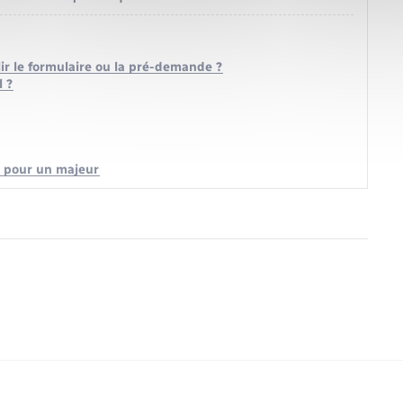
ir le formulaire ou la pré-demande ?
 ?
e pour un majeur