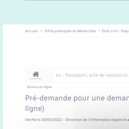
Travaux - Autorisation d’occupation
Enfants – Jeunes
de l’espace public
Recensement
Présentation de la commune
Accueil
Infos pratiques et démarches
Etat-civil - Pap
Loisirs
Organisation d’événement
Transports
Service en ligne
Pré-demande pour une demand
ligne)
Vérifié le 20/05/2022 – Direction de l'information légale et 