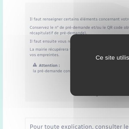
Il faut renseigner certains éléments concernant votre
Conservez le n° de pré-demande et/ou le QR code obte
récapitulatif de pré-demande).
Il faut ensuite vous rendre à la mairie pour finaliser
La mairie récupérera vos données grâce au n° de pré-d
vos empreintes.
Ce site util
Attention :
la pré-demande concerne uniquement un dossier d
Accéder au 
Agence nationale d
Pour toute explication, consulter le