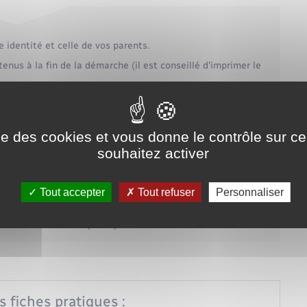
 identité et celle de vos parents.
nus à la fin de la démarche (il est conseillé d'imprimer le
 la demande avec les documents justificatifs.
emande, vérifiera vos pièces justificatives et recueillera
ise des cookies et vous donne le contrôle sur 
souhaitez activer
éposé en France.
Tout accepter
Tout refuser
Personnaliser
service en ligne
es titres sécurisés (ANTS)
s fiches pratiques :