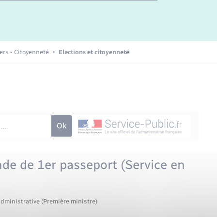
Etat-civil - Papiers -
Citoyenneté
Publications
iers - Citoyenneté
Elections et citoyenneté
Nouvel habitant
Sécurité - Prévention
Voirie et espace public
e de 1er passeport (Service en
administrative (Première ministre)