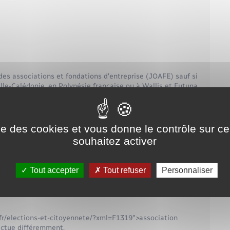
 des associations et fondations d'entreprise (JOAFE) sauf si
elle-Calédonie, en Polynésie française ou à Wallis et Futuna.
format numérique (pdf, 1.5 Mo maximum par document) :
extrait daté et signé, portant le nom et le prénom du
ise des cookies et vous donne le contrôle sur 
oins 2 personnes mentionnées sur la liste des dirigeants
souhaitez activer
 nom, prénom, et fonction au sein de l'association
om, le prénom et la fonction au sein de l'association de
(bureau ou conseil d'administration)
Tout accepter
Tout refuser
Personnaliser
nce</span> ne doit figurer sur les documents joints
de la déclaration.
.fr/elections-et-citoyennete/?xml=F1319">association
fectue différemment.