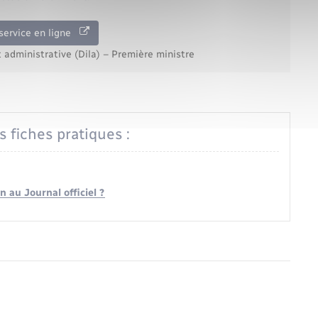
service en ligne
t administrative (Dila) – Première ministre
s fiches pratiques :
 au Journal officiel ?