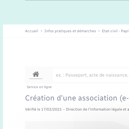
Travaux - Autorisation d’occupation
Enfants – Jeunes
de l’espace public
Recensement
Présentation de la commune
Accueil
Infos pratiques et démarches
Etat-civil - Pap
Loisirs
Organisation d’événement
Transports
Service en ligne
Création d'une association (e-
Vérifié le 17/02/2021 – Direction de l'information légale et 