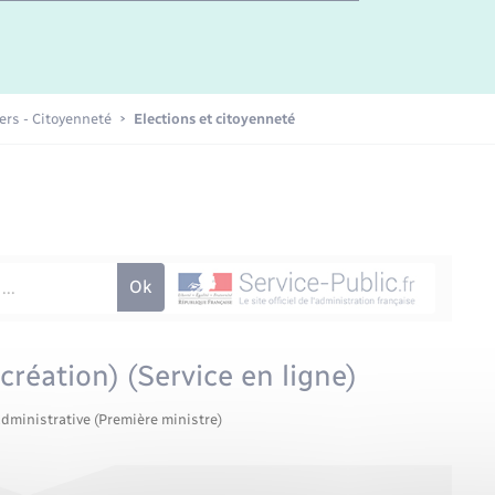
Etat-civil - Papiers -
Citoyenneté
Publications
iers - Citoyenneté
Elections et citoyenneté
Nouvel habitant
Sécurité - Prévention
Voirie et espace public
création) (Service en ligne)
administrative (Première ministre)