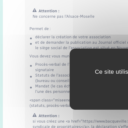
Attention :
Ne concerne pas l'Alsace-Moselle
Permet de :
déclarer la création de votre association
et de demander la publication au Journal officiel
le siège social de l'association est situé en Nouv
Vous devez vous munir des documents suivants, au 
Procès-verbal de l'assemblée constitutive ou son 
signataire
Ce site util
Statuts de l'association datés et signés par au m
(bureau ou conseil d'administration), portant leur
Mandat (le cas échéant) portant la signature, le n
l'une des personnes chargées de l'administration 
<span class="miseenevidence">Aucune date de naissa
(statuts, procès-verbal, mandat) sous peine de rejet 
Attention :
si vous créez une <a href="https://www.bacqueville
syndicale de propriétaires</a>, la déclaration s'ef