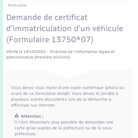
Enfants – Jeunes
Tourisme
Travaux - Autorisation d’occupation de l’espace
Formulaire
public
Transports scolaires
Demande de certificat
Mariage – PACS
Compétences
Etat-civil - Papiers - Citoyenneté
d'immatriculation d'un véhicule
Parrainage civil
Plan interactif
Logement - Urbanisme
(Formulaire 13750*07)
Recensement
Présentation de la commune
Vérifié le 19/10/2022 – Direction de l'information légale et
Loisirs
administrative (Première ministre)
Publications
Nouvel habitant
La Communauté de communes
Numérique
Vous devez vous munir d'une copie numérique (photo ou
scan) de ce formulaire rempli. Vous devez le joindre à
plusieurs autres documents lors de la démarche à
Organisation d’événement
effectuer sur internet.
Attention :
Sécurité - Prévention
il n'est désormais plus possible de demander une
carte grise auprès de la préfecture ou de la sous-
préfecture.