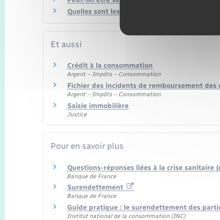
Quelles sont les obligations de la banque ?
Et aussi
Crédit à la consommation
Argent – Impôts – Consommation
Fichier des incidents de remboursement des cr
Argent – Impôts – Consommation
Saisie immobilière
Justice
Pour en savoir plus
Questions-réponses liées à la crise sanitaire 
Banque de France
Surendettement
Banque de France
Guide pratique : le surendettement des parti
Institut national de la consommation (INC)