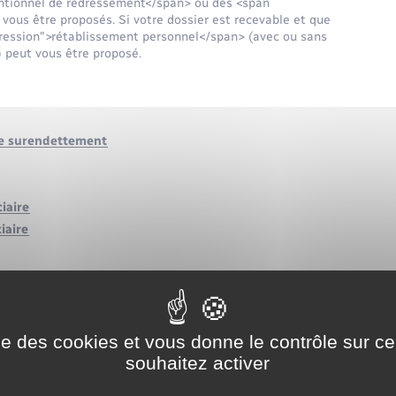
ntionnel de redressement</span> ou des <span
us être proposés. Si votre dossier est recevable et que
pression">rétablissement personnel</span> (avec ou sans
) peut vous être proposé.
de surendettement
iaire
iaire
ise des cookies et vous donne le contrôle sur 
inancières durables ?
souhaitez activer
nt une procédure de surendettement ?
surendettement ?