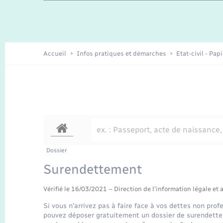
Travaux - Autorisation d’occupation
Enfants – Jeunes
de l’espace public
Recensement
Présentation de la commune
Accueil
Infos pratiques et démarches
Etat-civil - Pap
Loisirs
Organisation d’événement
Transports
Dossier
Surendettement
Vérifié le 16/03/2021 – Direction de l'information légale et 
Si vous n'arrivez pas à faire face à vos dettes non pro
pouvez déposer gratuitement un dossier de surendettem