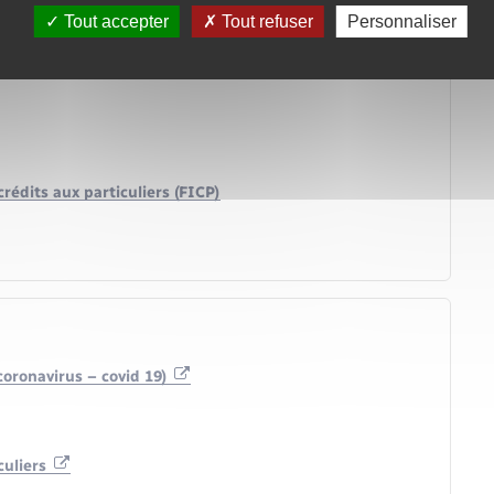
Tout accepter
Tout refuser
Personnaliser
édits aux particuliers (FICP)
(coronavirus – covid 19)
culiers