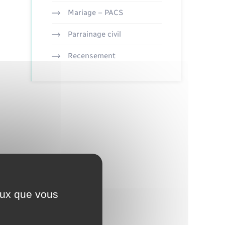
Mariage – PACS
Parrainage civil
Recensement
ceux que vous