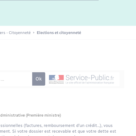
Etat-civil - Papiers -
Citoyenneté
Publications
iers - Citoyenneté
Elections et citoyenneté
Nouvel habitant
Sécurité - Prévention
Voirie et espace public
administrative (Première ministre)
fessionnelles (factures, remboursement d'un crédit…), vous
ent. Si votre dossier est recevable et que votre dette est