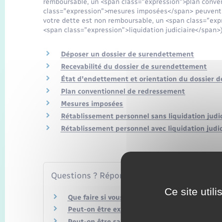
remboursable, un <span class="expression">plan conve
class="expression">mesures imposées</span> peuvent vo
votre dette est non remboursable, un <span class="ex
<span class="expression">liquidation judiciaire</span>
Déposer un dossier de surendettement
Recevabilité du dossier de surendettement
État d'endettement et orientation du dossier 
Plan conventionnel de redressement
Mesures imposées
Rétablissement personnel sans liquidation judic
Rétablissement personnel avec liquidation judic
Questions ? Réponses !
Ce site util
Que faire si vous rencontrez des difficultés f
Peut-on être expulsé de son logement penda
Peut-on être saisi pendant la procédure de 