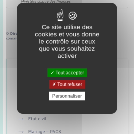
Ministère chargé des finances
Ce site utilise des
cookies et vous donne
©
Direction de l’information légale et administrative
comarquage developpé par
baseo.io
le contrôle sur ceux
que vous souhaitez
activer
Retrouvez aussi
Tout accepter
Tout refuser
Concessions funéraires
Personnaliser
Documents d’identité
Etat civil
Mariage – PACS