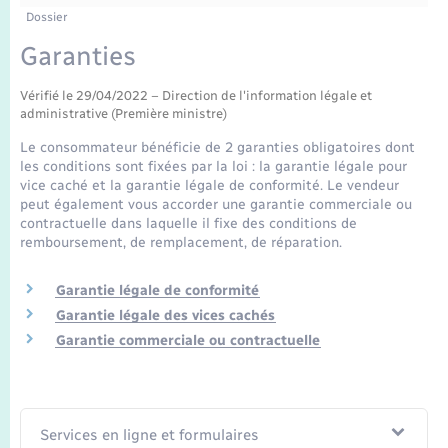
Enfants – Jeunes
Tourisme
Travaux - Autorisation d’occupation de l’espace
Dossier
public
Transports scolaires
Garanties
Mariage – PACS
Compétences
Etat-civil - Papiers - Citoyenneté
Vérifié le 29/04/2022 – Direction de l'information légale et
Parrainage civil
Plan interactif
Logement - Urbanisme
administrative (Première ministre)
Le consommateur bénéficie de 2 garanties obligatoires dont
Recensement
Présentation de la commune
les conditions sont fixées par la loi : la garantie légale pour
Loisirs
vice caché et la garantie légale de conformité. Le vendeur
peut également vous accorder une garantie commerciale ou
Publications
contractuelle dans laquelle il fixe des conditions de
Nouvel habitant
remboursement, de remplacement, de réparation.
La Communauté de communes
Numérique
Garantie légale de conformité
Garantie légale des vices cachés
Organisation d’événement
Garantie commerciale ou contractuelle
Sécurité - Prévention
Services en ligne et formulaires