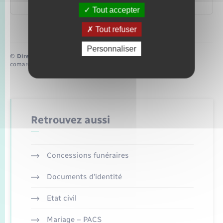
Legifrance
Tout accepter
Tout refuser
Personnaliser
©
Direction de l’information légale et administrative
comarquage developpé par
baseo.io
Retrouvez aussi
Concessions funéraires
Documents d’identité
Etat civil
Mariage – PACS