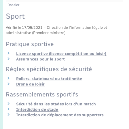
Enfants – Jeunes
Tourisme
Travaux - Autorisation d’occupation de l’espace
Dossier
public
Transports scolaires
Sport
Mariage – PACS
Compétences
Etat-civil - Papiers - Citoyenneté
Vérifié le 17/05/2021 – Direction de l'information légale et
Parrainage civil
Plan interactif
Logement - Urbanisme
administrative (Première ministre)
Pratique sportive
Recensement
Présentation de la commune
Loisirs
Licence sportive (licence compétition ou loisir)
Assurances pour le sport
Publications
Nouvel habitant
Règles spécifiques de sécurité
La Communauté de communes
Rollers, skateboard ou trottinette
Numérique
Drone de loisir
Rassemblements sportifs
Organisation d’événement
Sécurité dans les stades lors d'un match
Interdiction de stade
Sécurité - Prévention
Interdiction de déplacement des supporters