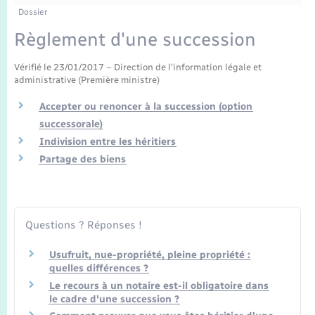
Enfants – Jeunes
Tourisme
Travaux - Autorisation d’occupation de l’espace
Dossier
public
Transports scolaires
Règlement d'une succession
Mariage – PACS
Compétences
Etat-civil - Papiers - Citoyenneté
Vérifié le 23/01/2017 – Direction de l'information légale et
Parrainage civil
Plan interactif
Logement - Urbanisme
administrative (Première ministre)
Accepter ou renoncer à la succession (option
Recensement
Présentation de la commune
Loisirs
successorale)
Indivision entre les héritiers
Publications
Partage des biens
Nouvel habitant
La Communauté de communes
Numérique
Questions ? Réponses !
Organisation d’événement
Usufruit, nue-propriété, pleine propriété :
quelles différences ?
Sécurité - Prévention
Le recours à un notaire est-il obligatoire dans
le cadre d'une succession ?