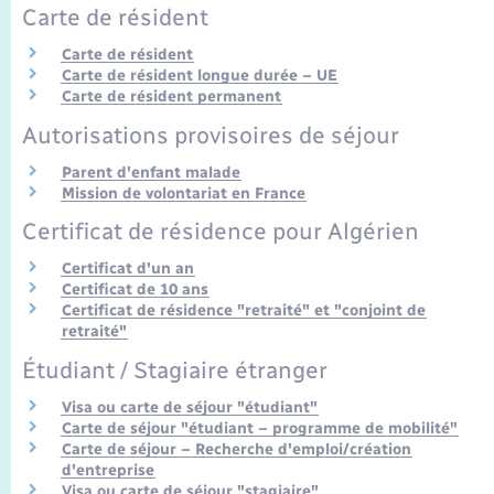
Seniors
Carte de résident
Carte de résident
Transports
Carte de résident longue durée – UE
Carte de résident permanent
Voirie et espace public
Autorisations provisoires de séjour
Parent d'enfant malade
Mission de volontariat en France
Certificat de résidence pour Algérien
Certificat d'un an
Certificat de 10 ans
Certificat de résidence "retraité" et "conjoint de
retraité"
Étudiant / Stagiaire étranger
Visa ou carte de séjour "étudiant"
Carte de séjour "étudiant – programme de mobilité"
Carte de séjour – Recherche d'emploi/création
d'entreprise
Visa ou carte de séjour "stagiaire"