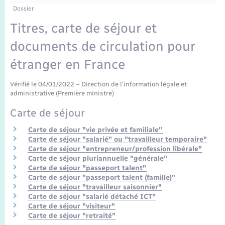
Enfants – Jeunes
Tourisme
Travaux - Autorisation d’occupation de l’espace
Dossier
public
Transports scolaires
Titres, carte de séjour et
Mariage – PACS
Compétences
Etat-civil - Papiers - Citoyenneté
documents de circulation pour
Parrainage civil
Plan interactif
Logement - Urbanisme
étranger en France
Recensement
Présentation de la commune
Vérifié le 04/01/2022 – Direction de l'information légale et
Loisirs
administrative (Première ministre)
Publications
Carte de séjour
Nouvel habitant
Carte de séjour "vie privée et familiale"
La Communauté de communes
Carte de séjour "salarié" ou "travailleur temporaire"
Numérique
Carte de séjour "entrepreneur/profession libérale"
Carte de séjour pluriannuelle "générale"
Carte de séjour "passeport talent"
Organisation d’événement
Carte de séjour "passeport talent (famille)"
Carte de séjour "travailleur saisonnier"
Carte de séjour "salarié détaché ICT"
Sécurité - Prévention
Carte de séjour "visiteur"
Carte de séjour "retraité"