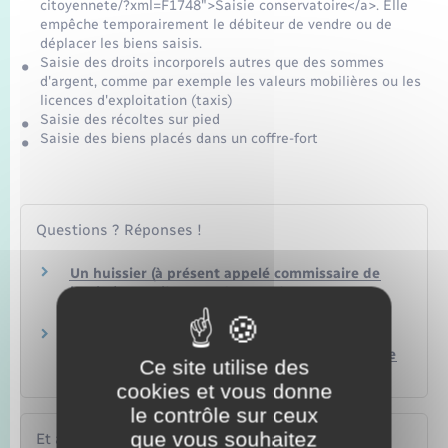
citoyennete/?xml=F1748">Saisie conservatoire</a>. Elle
empêche temporairement le débiteur de vendre ou de
déplacer les biens saisis.
Saisie des droits incorporels autres que des sommes
d'argent, comme par exemple les valeurs mobilières ou les
licences d'exploitation (taxis)
Saisie des récoltes sur pied
Saisie des biens placés dans un coffre-fort
Questions ? Réponses !
Un huissier (à présent appelé commissaire de
justice) peut-il entrer dans un logement en
l'absence de son occupant ?
Qui doit payer l'huissier de justice (à présent
appelé commissaire de justice) qui se charge de
Ce site utilise des
réclamer un impayé ?
cookies et vous donne
le contrôle sur ceux
que vous souhaitez
Et aussi