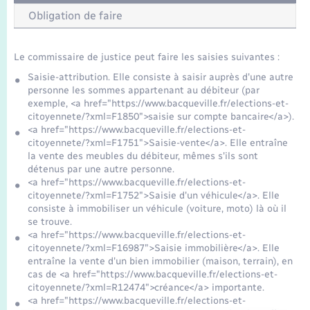
Seniors
Obligation de faire
Transports
Le commissaire de justice peut faire les saisies suivantes :
Saisie-attribution. Elle consiste à saisir auprès d'une autre
Voirie et espace public
personne les sommes appartenant au débiteur (par
exemple, <a href="https://www.bacqueville.fr/elections-et-
citoyennete/?xml=F1850">saisie sur compte bancaire</a>).
<a href="https://www.bacqueville.fr/elections-et-
citoyennete/?xml=F1751">Saisie-vente</a>. Elle entraîne
la vente des meubles du débiteur, mêmes s'ils sont
détenus par une autre personne.
<a href="https://www.bacqueville.fr/elections-et-
citoyennete/?xml=F1752">Saisie d'un véhicule</a>. Elle
consiste à immobiliser un véhicule (voiture, moto) là où il
se trouve.
<a href="https://www.bacqueville.fr/elections-et-
citoyennete/?xml=F16987">Saisie immobilière</a>. Elle
entraîne la vente d'un bien immobilier (maison, terrain), en
cas de <a href="https://www.bacqueville.fr/elections-et-
citoyennete/?xml=R12474">créance</a> importante.
<a href="https://www.bacqueville.fr/elections-et-