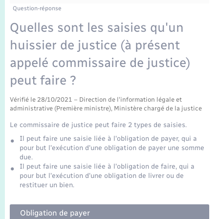
Enfants – Jeunes
Tourisme
Travaux - Autorisation d’occupation de l’espace
Question-réponse
public
Transports scolaires
Quelles sont les saisies qu'un
Mariage – PACS
Compétences
Etat-civil - Papiers - Citoyenneté
huissier de justice (à présent
Parrainage civil
Plan interactif
Logement - Urbanisme
appelé commissaire de justice)
Recensement
Présentation de la commune
peut faire ?
Loisirs
Vérifié le 28/10/2021 – Direction de l'information légale et
Publications
administrative (Première ministre), Ministère chargé de la justice
Nouvel habitant
Le commissaire de justice peut faire 2 types de saisies.
La Communauté de communes
Numérique
Il peut faire une saisie liée à l'obligation de payer, qui a
pour but l'exécution d'une obligation de payer une somme
due.
Organisation d’événement
Il peut faire une saisie liée à l'obligation de faire, qui a
pour but l'exécution d'une obligation de livrer ou de
restituer un bien.
Sécurité - Prévention
Obligation de payer