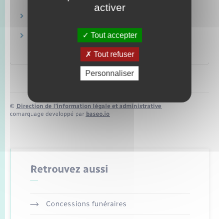
activer
Saisies et recouvrements
Justice
Tout accepter
Huissier de justice (à présent appelé
commissaire de justice)
Tout refuser
Justice
Personnaliser
©
Direction de l’information légale et administrative
comarquage developpé par
baseo.io
Retrouvez aussi
Concessions funéraires