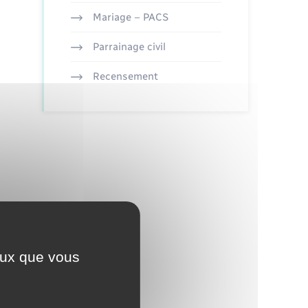
Mariage – PACS
Parrainage civil
Recensement
ceux que vous