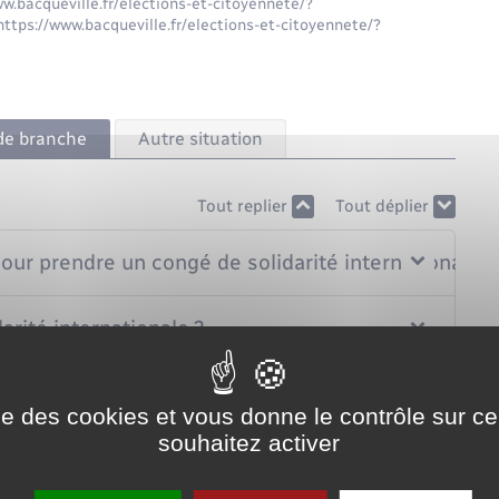
ww.bacqueville.fr/elections-et-citoyennete/?
ttps://www.bacqueville.fr/elections-et-citoyennete/?
 de branche
Autre situation
Tout replier
Tout déplier
pour prendre un congé de solidarité internationale ?
ité internationale ?
 solidarité internationale ?
ise des cookies et vous donne le contrôle sur 
souhaitez activer
de solidarité internationale ?