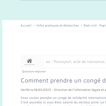
Travaux - Autorisation d’occupation
Enfants – Jeunes
de l’espace public
Recensement
Présentation de la commune
Accueil
Infos pratiques et démarches
Etat-civil - Pap
Loisirs
Organisation d’événement
Transports
Question-réponse
Comment prendre un congé de 
Vérifié le 06/01/2023 – Direction de l'information légale et 
Vous voulez prendre un congé de solidarité internationa
C'est possible si vous êtes salarié du secteur privé. Le