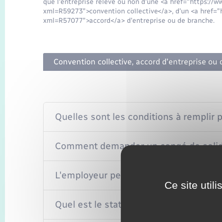
que l'entreprise relève ou non d'une <a href="https://w
xml=R59273">convention collective</a>, d'un <a href="h
xml=R57077">accord</a> d'entreprise ou de branche.
Convention collective, accord d'entreprise ou
Quelles sont les conditions à remplir 
Comment demander un congé de solidar
L'employeur peut-il refuser le congé de
Ce site util
Quel est le statut du salarié en congé 