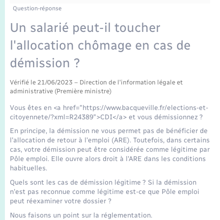
Enfants – Jeunes
Tourisme
Travaux - Autorisation d’occupation de l’espace
Question-réponse
public
Transports scolaires
Un salarié peut-il toucher
Mariage – PACS
Compétences
Etat-civil - Papiers - Citoyenneté
l'allocation chômage en cas de
Parrainage civil
Plan interactif
Logement - Urbanisme
démission ?
Recensement
Présentation de la commune
Vérifié le 21/06/2023 – Direction de l'information légale et
Loisirs
administrative (Première ministre)
Publications
Vous êtes en <a href="https://www.bacqueville.fr/elections-et-
Nouvel habitant
citoyennete/?xml=R24389">CDI</a> et vous démissionnez ?
La Communauté de communes
En principe, la démission ne vous permet pas de bénéficier de
Numérique
l'allocation de retour à l'emploi (ARE). Toutefois, dans certains
cas, votre démission peut être considérée comme légitime par
Pôle emploi. Elle ouvre alors droit à l'ARE dans les conditions
Organisation d’événement
habituelles.
Quels sont les cas de démission légitime ? Si la démission
n'est pas reconnue comme légitime est-ce que Pôle emploi
Sécurité - Prévention
peut réexaminer votre dossier ?
Nous faisons un point sur la réglementation.