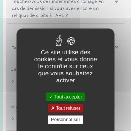
Touchez-vous des indemnités chômage en
cas de démission si vous avez encore un
reliquat de droits à l'ARE ?
Textes de référence
Ce site utilise des
cookies et vous donne
le contrôle sur ceux
Questions ? Réponses !
que vous souhaitez
activer
Un ressortissant européen salarié en France a-
t-il les mêmes droits qu'un salarié français ?
Tout accepter
Et aussi
Tout refuser
Pour un agent public
Personnaliser
Travail – Formation