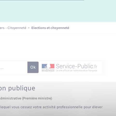
Etat-civil - Papiers -
Citoyenneté
Publications
iers - Citoyenneté
Elections et citoyenneté
Nouvel habitant
Sécurité - Prévention
Voirie et espace public
on publique
administrative (Première ministre)
equel vous cessez votre activité professionnelle pour élever