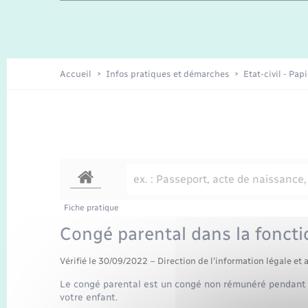
Travaux - Autorisation d’occupation
Enfants – Jeunes
de l’espace public
Recensement
Présentation de la commune
Accueil
Infos pratiques et démarches
Etat-civil - Pap
Loisirs
Organisation d’événement
Transports
Fiche pratique
Congé parental dans la foncti
Vérifié le 30/09/2022 – Direction de l'information légale et 
Le congé parental est un congé non rémunéré pendant l
votre enfant.