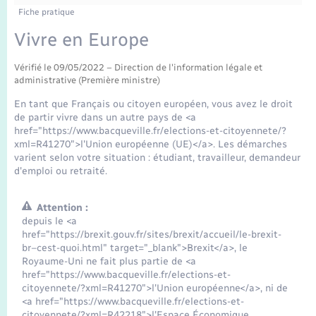
Enfants – Jeunes
Tourisme
Travaux - Autorisation d’occupation de l’espace
Fiche pratique
public
Transports scolaires
Vivre en Europe
Mariage – PACS
Compétences
Etat-civil - Papiers - Citoyenneté
Vérifié le 09/05/2022 – Direction de l'information légale et
Parrainage civil
Plan interactif
Logement - Urbanisme
administrative (Première ministre)
En tant que Français ou citoyen européen, vous avez le droit
Recensement
Présentation de la commune
de partir vivre dans un autre pays de <a
Loisirs
href="https://www.bacqueville.fr/elections-et-citoyennete/?
xml=R41270">l'Union européenne (UE)</a>. Les démarches
Publications
varient selon votre situation : étudiant, travailleur, demandeur
Nouvel habitant
d'emploi ou retraité.
La Communauté de communes
Numérique
Attention :
depuis le <a
href="https://brexit.gouv.fr/sites/brexit/accueil/le-brexit-
Organisation d’événement
br–cest-quoi.html" target="_blank">Brexit</a>, le
Royaume-Uni ne fait plus partie de <a
href="https://www.bacqueville.fr/elections-et-
Sécurité - Prévention
citoyennete/?xml=R41270">l'Union européenne</a>, ni de
<a href="https://www.bacqueville.fr/elections-et-
citoyennete/?xml=R42218">l'Espace Économique