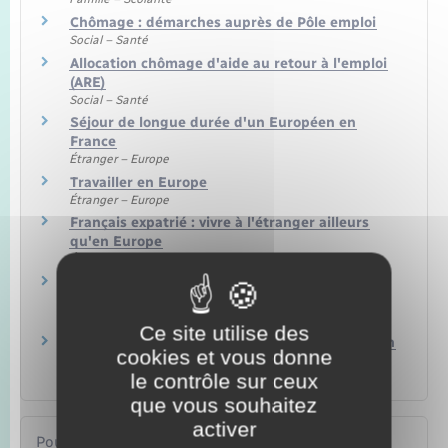
Chômage : démarches auprès de Pôle emploi
Social – Santé
Allocation chômage d'aide au retour à l'emploi
(ARE)
Social – Santé
Séjour de longue durée d'un Européen en
France
Étranger – Europe
Travailler en Europe
Étranger – Europe
Français expatrié : vivre à l'étranger ailleurs
qu'en Europe
Étranger – Europe
Carte de séjour en tant que membre de famille
d'un Européen
Étranger – Europe
Ce site utilise des
Carte de séjour d'un retraité (ou inactif) citoyen
cookies et vous donne
UE/EEE/Suisse
le contrôle sur ceux
Étranger – Europe
que vous souhaitez
activer
Pour en savoir plus