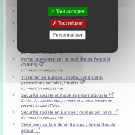
Site officiel de l'Union européenne
Tout accepter
Commission européenne
Tout refuser
Europe Direct : vous avez des questions sur
l'UE ?
Personnaliser
Commission européenne
Solvit : des solutions aux problèmes liés à vos
droits en Europe
Commission européenne
Portail européen sur la mobilité de l'emploi
(EURES)
Commission européenne
Travailler en Europe : droits, conditions,
prestations sociales, impôts
Commission européenne
Sécurité sociale et mobilité internationale
Centre des liaisons européennes et internationales de
sécurité sociale (Cleiss)
Sécurité sociale en Europe : guides par pays
Commission européenne
Vivre avec sa famille en Europe : formalités de
séjour