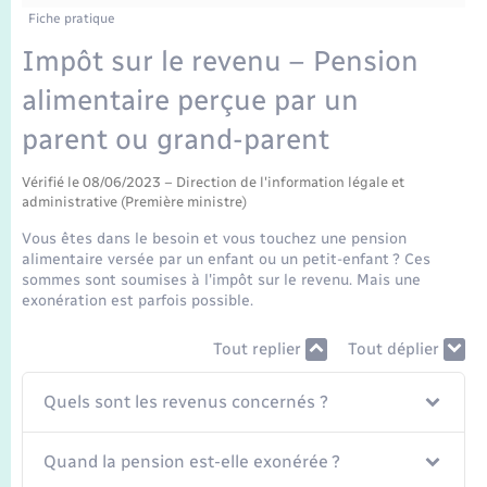
Enfants – Jeunes
Tourisme
Travaux - Autorisation d’occupation de l’espace
Fiche pratique
public
Transports scolaires
Impôt sur le revenu – Pension
Mariage – PACS
Compétences
Etat-civil - Papiers - Citoyenneté
alimentaire perçue par un
Parrainage civil
Plan interactif
Logement - Urbanisme
parent ou grand-parent
Recensement
Présentation de la commune
Vérifié le 08/06/2023 – Direction de l'information légale et
Loisirs
administrative (Première ministre)
Publications
Vous êtes dans le besoin et vous touchez une pension
Nouvel habitant
alimentaire versée par un enfant ou un petit-enfant ? Ces
sommes sont soumises à l'impôt sur le revenu. Mais une
La Communauté de communes
exonération est parfois possible.
Numérique
Tout replier
Tout déplier
Organisation d’événement
Quels sont les revenus concernés ?
Sécurité - Prévention
Quand la pension est-elle exonérée ?