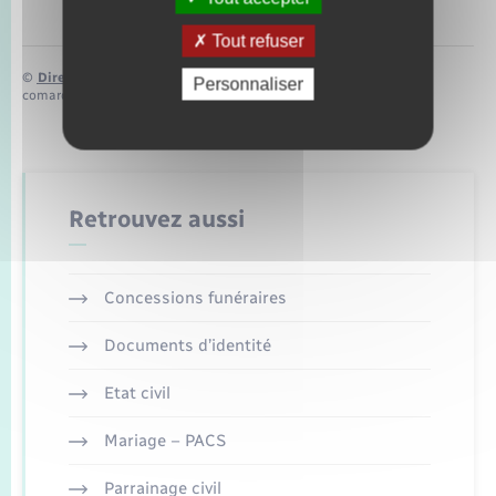
Tout refuser
©
Direction de l’information légale et administrative
Personnaliser
comarquage developpé par
baseo.io
Retrouvez aussi
Concessions funéraires
Documents d’identité
Etat civil
Mariage – PACS
Parrainage civil