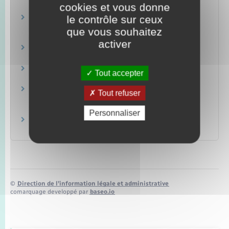
cookies et vous donne
Justice
le contrôle sur ceux
Saisir le tribunal judiciaire (anciens tribunaux
d'instance/de grande instance)
que vous souhaitez
Justice
activer
Exécution d'une décision du juge civil
Justice
Saisir le juge de l'exécution
Tout accepter
Justice
Huissier de justice (à présent appelé
Tout refuser
commissaire de justice)
Justice
Personnaliser
Frais de justice : coût d'un procès
Justice
©
Direction de l’information légale et administrative
comarquage developpé par
baseo.io