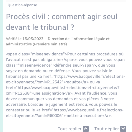
Enfants – Jeunes
Tourisme
Travaux - Autorisation d’occupation de l’espace
Question-réponse
public
Transports scolaires
Procès civil : comment agir seul
Mariage – PACS
Compétences
Etat-civil - Papiers - Citoyenneté
devant le tribunal ?
Parrainage civil
Plan interactif
Logement - Urbanisme
Vérifié le 15/03/2023 – Direction de l'information légale et
administrative (Première ministre)
Recensement
Présentation de la commune
Loisirs
<span class="miseenevidence">Pour certaines procédures où
l'avocat n'est pas obligatoire</span>, vous pouvez vous <span
Publications
class="miseenevidence">défendre seul</span>, que vous
Nouvel habitant
soyez en demande ou en défense. Vous pouvez saisir le
tribunal par une <a href="https://www.bacqueville.fr/elections-
La Communauté de communes
et-citoyennete/?xml=R12542">requête</a> ou <a
Numérique
href="https://www.bacqueville.fr/elections-et-citoyennete/?
xml=R12538">une assignation</a>. Avant l'audience, vous
devez communiquer vos demandes et vos pièces à votre
Organisation d’événement
adversaire. Lorsque le jugement est rendu, vous pouvez le
contester ou le <a href="https://www.bacqueville.fr/elections-
et-citoyennete/?xml=R60006">mettre à exécution</a>.
Sécurité - Prévention
Tout replier
Tout déplier