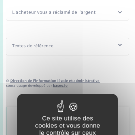
Seniors
L'acheteur vous a réclamé de l'argent
Transports
Voirie et espace public
Textes de référence
©
Direction de l’information légale et administrative
comarquage developpé par
baseo.io
Ce site utilise des
Retrouvez aussi
cookies et vous donne
le contrôle sur ceux