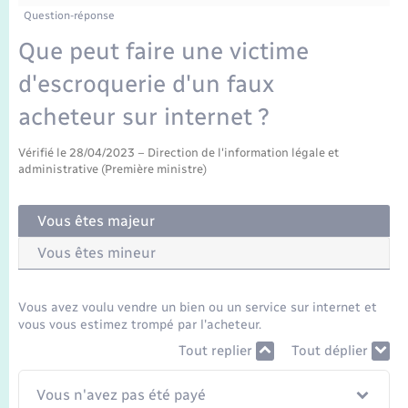
Enfants – Jeunes
Tourisme
Travaux - Autorisation d’occupation de l’espace
Question-réponse
public
Transports scolaires
Que peut faire une victime
Mariage – PACS
Compétences
Etat-civil - Papiers - Citoyenneté
d'escroquerie d'un faux
Parrainage civil
Plan interactif
Logement - Urbanisme
acheteur sur internet ?
Recensement
Présentation de la commune
Vérifié le 28/04/2023 – Direction de l'information légale et
Loisirs
administrative (Première ministre)
Publications
Nouvel habitant
Vous êtes majeur
La Communauté de communes
Vous êtes mineur
Numérique
Vous avez voulu vendre un bien ou un service sur internet et
Organisation d’événement
vous vous estimez trompé par l'acheteur.
Tout replier
Tout déplier
Sécurité - Prévention
Vous n'avez pas été payé