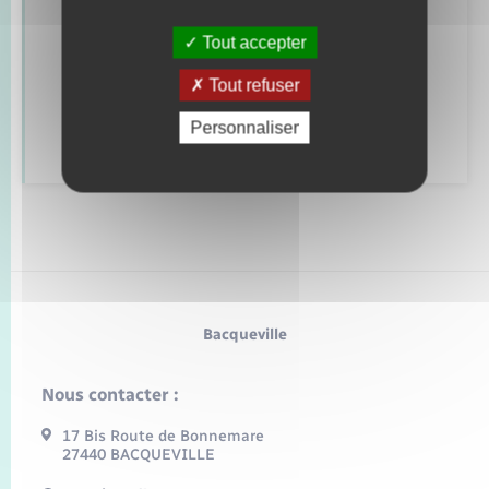
Mariage – PACS
Tout accepter
Parrainage civil
Tout refuser
Personnaliser
Recensement
Bacqueville
Nous contacter :
17 Bis Route de Bonnemare
27440 BACQUEVILLE