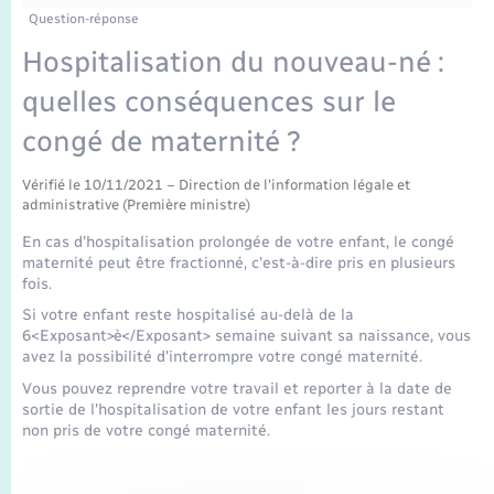
Enfants – Jeunes
Tourisme
Travaux - Autorisation d’occupation de l’espace
Question-réponse
public
Transports scolaires
Hospitalisation du nouveau-né :
Mariage – PACS
Compétences
Etat-civil - Papiers - Citoyenneté
quelles conséquences sur le
Parrainage civil
Plan interactif
Logement - Urbanisme
congé de maternité ?
Recensement
Présentation de la commune
Vérifié le 10/11/2021 – Direction de l'information légale et
Loisirs
administrative (Première ministre)
Publications
En cas d'hospitalisation prolongée de votre enfant, le congé
Nouvel habitant
maternité peut être fractionné, c'est-à-dire pris en plusieurs
fois.
La Communauté de communes
Numérique
Si votre enfant reste hospitalisé au-delà de la
6<Exposant>è</Exposant> semaine suivant sa naissance, vous
avez la possibilité d'interrompre votre congé maternité.
Organisation d’événement
Vous pouvez reprendre votre travail et reporter à la date de
sortie de l'hospitalisation de votre enfant les jours restant
non pris de votre congé maternité.
Sécurité - Prévention