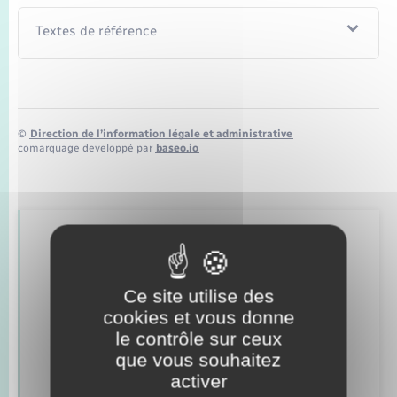
Seniors
Textes de référence
Transports
Voirie et espace public
©
Direction de l’information légale et administrative
comarquage developpé par
baseo.io
Retrouvez aussi
Ce site utilise des
Concessions funéraires
cookies et vous donne
le contrôle sur ceux
Documents d’identité
que vous souhaitez
activer
Etat civil