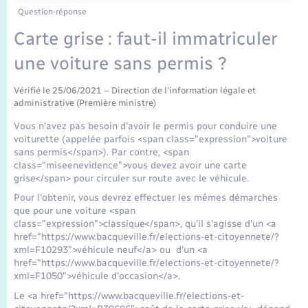
Enfants – Jeunes
Tourisme
Travaux - Autorisation d’occupation de l’espace
Question-réponse
public
Transports scolaires
Carte grise : faut-il immatriculer
Mariage – PACS
Compétences
Etat-civil - Papiers - Citoyenneté
une voiture sans permis ?
Parrainage civil
Plan interactif
Logement - Urbanisme
Vérifié le 25/06/2021 – Direction de l'information légale et
administrative (Première ministre)
Recensement
Présentation de la commune
Loisirs
Vous n'avez pas besoin d'avoir le permis pour conduire une
voiturette (appelée parfois <span class="expression">voiture
Publications
sans permis</span>). Par contre, <span
Nouvel habitant
class="miseenevidence">vous devez avoir une carte
grise</span> pour circuler sur route avec le véhicule.
La Communauté de communes
Numérique
Pour l'obtenir, vous devrez effectuer les mêmes démarches
que pour une voiture <span
class="expression">classique</span>, qu'il s'agisse d'un <a
Organisation d’événement
href="https://www.bacqueville.fr/elections-et-citoyennete/?
xml=F10293">véhicule neuf</a> ou d'un <a
href="https://www.bacqueville.fr/elections-et-citoyennete/?
Sécurité - Prévention
xml=F1050">véhicule d'occasion</a>.
Le <a href="https://www.bacqueville.fr/elections-et-