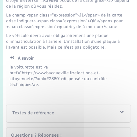
citoyennete/?xml=R39696">coût de la carte grise</a> dépend
Seniors
de la région où vous résidez.
Le champ <span class="expression">J1</span> de la carte
Transports
grise indiquera <span class="expression">QM</span> pour
<span class="expression">quadricycle à moteur.</span>
Le véhicule devra avoir obligatoirement une plaque
Voirie et espace public
d'immatriculation à l'arrière. L'installation d'une plaque à
l'avant est possible. Mais ce n'est pas obligatoire.
À savoir
la voiturette est <a
href="https://www.bacqueville.fr/elections-et-
citoyennete/?xml=F2880">dispensée du contrôle
technique</a>.
Textes de référence
Questions ? Réponses !