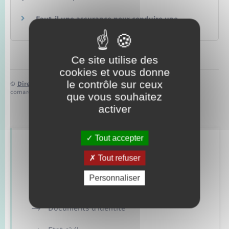
Faut-il une assurance pour conduire une
voiture sans permis ?
Ce site utilise des
cookies et vous donne
le contrôle sur ceux
©
Direction de l’information légale et administrative
comarquage developpé par
baseo.io
que vous souhaitez
activer
Tout accepter
Retrouvez aussi
Tout refuser
Personnaliser
Concessions funéraires
Documents d’identité