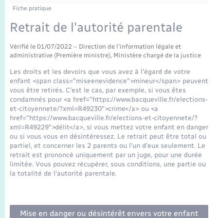
Enfants – Jeunes
Tourisme
Travaux - Autorisation d’occupation de l’espace
Fiche pratique
public
Transports scolaires
Retrait de l'autorité parentale
Mariage – PACS
Compétences
Etat-civil - Papiers - Citoyenneté
Vérifié le 01/07/2022 – Direction de l'information légale et
Parrainage civil
Plan interactif
Logement - Urbanisme
administrative (Première ministre), Ministère chargé de la justice
Les droits et les devoirs que vous avez à l'égard de votre
Recensement
Présentation de la commune
enfant <span class="miseenevidence">mineur</span> peuvent
Loisirs
vous être retirés. C'est le cas, par exemple, si vous êtes
condamnés pour <a href="https://www.bacqueville.fr/elections-
Publications
et-citoyennete/?xml=R49230">crime</a> ou <a
Nouvel habitant
href="https://www.bacqueville.fr/elections-et-citoyennete/?
La Communauté de communes
xml=R49229">délit</a>, si vous mettez votre enfant en danger
ou si vous vous en désintéressez. Le retrait peut être total ou
Numérique
partiel, et concerner les 2 parents ou l'un d'eux seulement. Le
retrait est prononcé uniquement par un juge, pour une durée
limitée. Vous pouvez récupérer, sous conditions, une partie ou
Organisation d’événement
la totalité de l'autorité parentale.
Sécurité - Prévention
Mise en danger ou désintérêt envers votre enfant