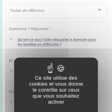
Textes de référence
Questions ? Réponses !
Qu'est-ce que l'aide éducative à domicile pour
les familles en difficulté ?
Et aussi
Autorité parentale
Famille – Scolarité
Ce site utilise des
cookies et vous donne
le contrôle sur ceux
Pour en savoir plus
que vous souhaitez
activer
Guides pratiques sur la protection de l'enfance
Ministère chargé de la santé