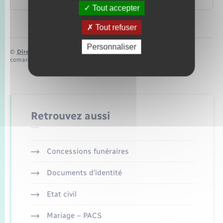
Tout accepter
Tout refuser
Personnaliser
©
Direction de l’information légale et administrative
comarquage developpé par
baseo.io
Retrouvez aussi
Concessions funéraires
Documents d’identité
Etat civil
Mariage – PACS