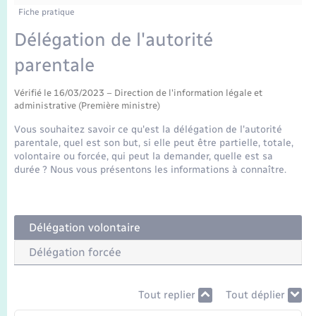
Enfants – Jeunes
Tourisme
Travaux - Autorisation d’occupation de l’espace
Fiche pratique
public
Transports scolaires
Délégation de l'autorité
Mariage – PACS
Compétences
Etat-civil - Papiers - Citoyenneté
parentale
Parrainage civil
Plan interactif
Logement - Urbanisme
Vérifié le 16/03/2023 – Direction de l'information légale et
administrative (Première ministre)
Recensement
Présentation de la commune
Loisirs
Vous souhaitez savoir ce qu'est la délégation de l'autorité
parentale, quel est son but, si elle peut être partielle, totale,
Publications
volontaire ou forcée, qui peut la demander, quelle est sa
Nouvel habitant
durée ? Nous vous présentons les informations à connaître.
La Communauté de communes
Numérique
Délégation volontaire
Organisation d’événement
Délégation forcée
Sécurité - Prévention
Tout replier
Tout déplier