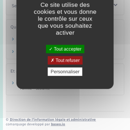
Ce site utilise des
Services en ligne et formulaires
cookies et vous donne
le contrôle sur ceux
que vous souhaitez
Questions ? Réponses !
activer
Enfant reconnu tardivement : quelles
conséquences sur l'autorité parentale ?
Tout accepter
Qu'est-ce que le parrainage de proximité ?
Tout refuser
Et aussi
Personnaliser
Autorité parentale
Famille – Scolarité
©
Direction de l’information légale et administrative
comarquage developpé par
baseo.io