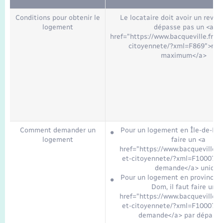
Seniors
Conditions pour obtenir le
Le locataire doit avoir un reven
logement
dépasse pas un <a
Transports
href="https://www.bacqueville.fr/el
citoyennete/?xml=F869">mo
maximum</a>
Voirie et espace public
Comment demander un
Pour un logement en Île-de-Fran
logement
faire un <a
href="https://www.bacqueville.fr
et-citoyennete/?xml=F10007">
demande</a> unique
Pour un logement en province o
Dom, il faut faire un <
href="https://www.bacqueville.fr
et-citoyennete/?xml=F10007">
demande</a> par départ