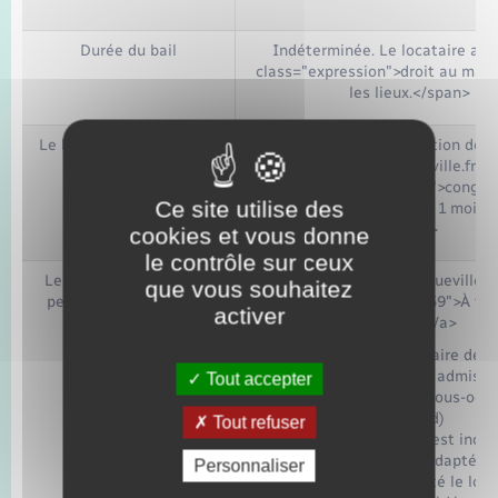
Durée du bail
Indéterminée. Le locataire a u
class="expression">droit au main
les lieux.</span>
Le locataire peut mettre
À tout moment, à condition de d
fin au bail
href="https://www.bacqueville.fr/el
citoyennete/?xml=F1168">congé a
Ce site utilise des
avec un préavis de 3 ou 1 mois, 
cas</a>
cookies et vous donne
le contrôle sur ceux
Le propriétaire/bailleur
<a href="https://www.bacqueville.fr
que vous souhaitez
peut mettre fin au bail
et-citoyennete/?xml=F2559">À to
activer
lorsque :</a>
les revenus du locataire dépa
maximum admis
Tout accepter
ou le logement est sous-occu
grand)
Tout refuser
ou le logement est inoc
ou le logement est inadapté (l
Personnaliser
handicapée a quitté le log