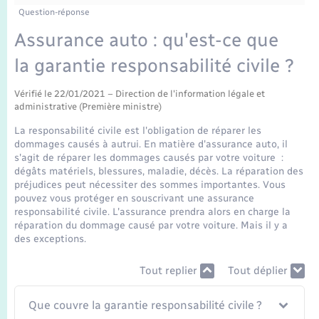
Enfants – Jeunes
Tourisme
Travaux - Autorisation d’occupation de l’espace
Question-réponse
public
Transports scolaires
Assurance auto : qu'est-ce que
Mariage – PACS
Compétences
Etat-civil - Papiers - Citoyenneté
la garantie responsabilité civile ?
Parrainage civil
Plan interactif
Logement - Urbanisme
Vérifié le 22/01/2021 – Direction de l'information légale et
administrative (Première ministre)
Recensement
Présentation de la commune
Loisirs
La responsabilité civile est l'obligation de réparer les
dommages causés à autrui. En matière d'assurance auto, il
Publications
s'agit de réparer les dommages causés par votre voiture :
Nouvel habitant
dégâts matériels, blessures, maladie, décès. La réparation des
préjudices peut nécessiter des sommes importantes. Vous
La Communauté de communes
pouvez vous protéger en souscrivant une assurance
Numérique
responsabilité civile. L'assurance prendra alors en charge la
réparation du dommage causé par votre voiture. Mais il y a
des exceptions.
Organisation d’événement
Tout replier
Tout déplier
Sécurité - Prévention
Que couvre la garantie responsabilité civile ?