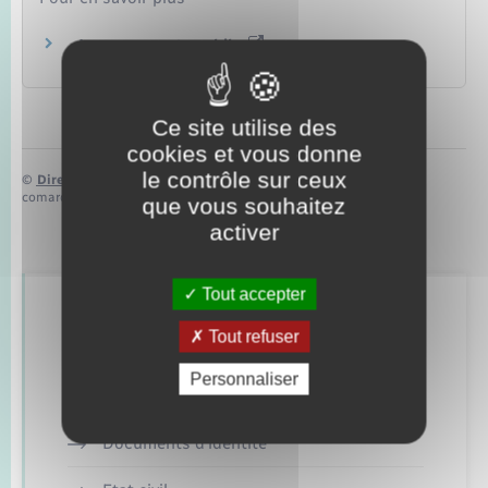
Assurance automobile
Autorité de contrôle prudentiel et de résolution (ACPR)
Ce site utilise des
cookies et vous donne
le contrôle sur ceux
©
Direction de l’information légale et administrative
comarquage developpé par
baseo.io
que vous souhaitez
activer
Tout accepter
Retrouvez aussi
Tout refuser
Personnaliser
Concessions funéraires
Documents d’identité