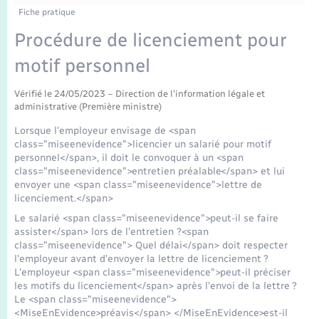
Enfants – Jeunes
Tourisme
Travaux - Autorisation d’occupation de l’espace
Fiche pratique
public
Transports scolaires
Procédure de licenciement pour
Mariage – PACS
Compétences
Etat-civil - Papiers - Citoyenneté
motif personnel
Parrainage civil
Plan interactif
Logement - Urbanisme
Vérifié le 24/05/2023 – Direction de l'information légale et
administrative (Première ministre)
Recensement
Présentation de la commune
Loisirs
Lorsque l'employeur envisage de <span
class="miseenevidence">licencier un salarié pour motif
Publications
personnel</span>, il doit le convoquer à un <span
Nouvel habitant
class="miseenevidence">entretien préalable</span> et lui
envoyer une <span class="miseenevidence">lettre de
La Communauté de communes
licenciement.</span>
Numérique
Le salarié <span class="miseenevidence">peut-il se faire
assister</span> lors de l'entretien ?<span
Organisation d’événement
class="miseenevidence"> Quel délai</span> doit respecter
l'employeur avant d'envoyer la lettre de licenciement ?
L'employeur <span class="miseenevidence">peut-il préciser
Sécurité - Prévention
les motifs du licenciement</span> après l'envoi de la lettre ?
Le <span class="miseenevidence">
<MiseEnEvidence>préavis</span> </MiseEnEvidence>est-il