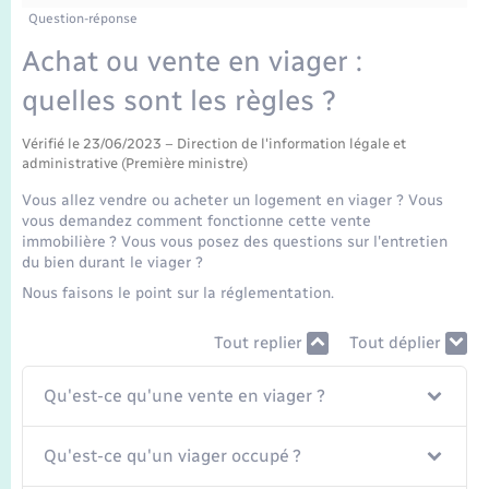
Enfants – Jeunes
Tourisme
Travaux - Autorisation d’occupation de l’espace
Question-réponse
public
Transports scolaires
Achat ou vente en viager :
Mariage – PACS
Compétences
Etat-civil - Papiers - Citoyenneté
quelles sont les règles ?
Parrainage civil
Plan interactif
Logement - Urbanisme
Vérifié le 23/06/2023 – Direction de l'information légale et
administrative (Première ministre)
Recensement
Présentation de la commune
Loisirs
Vous allez vendre ou acheter un logement en viager ? Vous
vous demandez comment fonctionne cette vente
Publications
immobilière ? Vous vous posez des questions sur l'entretien
Nouvel habitant
du bien durant le viager ?
La Communauté de communes
Nous faisons le point sur la réglementation.
Numérique
Tout replier
Tout déplier
Organisation d’événement
Qu'est-ce qu'une vente en viager ?
Sécurité - Prévention
Qu'est-ce qu'un viager occupé ?