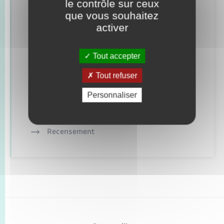
le contrôle sur ceux
que vous souhaitez
Concessions funéraires
activer
Documents d’identité
Tout accepter
Etat civil
Tout refuser
Mariage – PACS
Personnaliser
Parrainage civil
Recensement