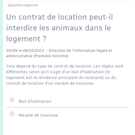
Enfants – Jeunes
Tourisme
Travaux - Autorisation d’occupation de l’espace
Question-réponse
public
Transports scolaires
Un contrat de location peut-il
Mariage – PACS
Compétences
Etat-civil - Papiers - Citoyenneté
interdire les animaux dans le
Parrainage civil
Plan interactif
Logement - Urbanisme
logement ?
Recensement
Présentation de la commune
Vérifié le 06/10/2021 – Direction de l'information légale et
Loisirs
administrative (Première ministre)
Publications
Cela dépend du type de contrat de location. Les règles sont
Nouvel habitant
différentes selon qu'il s'agit d'un bail d'habitation (le
logement est la résidence principale du locataire) ou du
La Communauté de communes
contrat de location d'un meublé de tourisme.
Numérique
Bail d'habitation
Organisation d’événement
Meublé de tourisme
Sécurité - Prévention