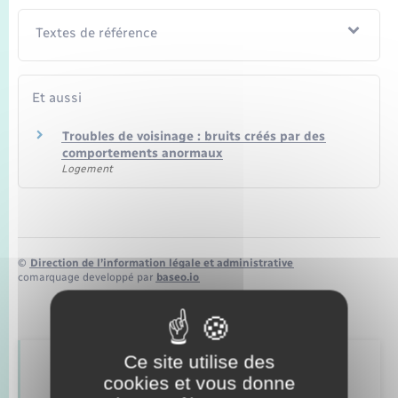
Seniors
Textes de référence
Transports
Et aussi
Voirie et espace public
Troubles de voisinage : bruits créés par des
comportements anormaux
Logement
©
Direction de l’information légale et administrative
comarquage developpé par
baseo.io
Ce site utilise des
Retrouvez aussi
cookies et vous donne