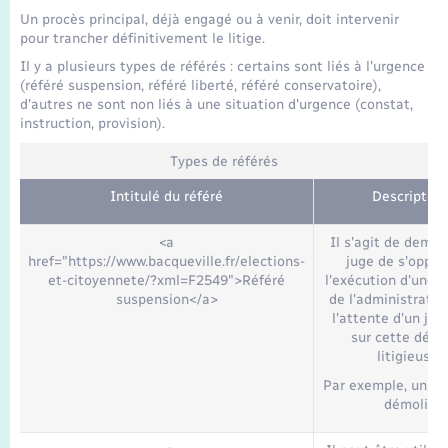
Seniors
Un procès principal, déjà engagé ou à venir, doit intervenir
pour trancher définitivement le litige.
Transports
Il y a plusieurs types de référés : certains sont liés à l'urgence
(référé suspension, référé liberté, référé conservatoire),
d'autres ne sont non liés à une situation d'urgence (constat,
Voirie et espace public
instruction, provision).
Types de référés
Intitulé du référé
Description
<a
Il s'agit de dema
href="https://www.bacqueville.fr/elections-
juge de s'oppos
et-citoyennete/?xml=F2549">Référé
l'exécution d'une d
suspension</a>
de l'administratio
l'attente d'un ju
sur cette décis
litigieuse.
Par exemple, un pe
démolir.