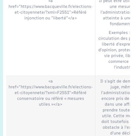
<a
Il peut être utilis
href="https://www.bacqueville.fr/elections-
une mesure 
et-citoyennete/?xml=F2551">Référé
l'administration p
injonction ou "liberté"</a>
atteinte à une li
fondamental
Exemples : lib
circulation des pe
liberté d'express
d'opinion, protecti
vie privée, liber
commerce et 
l'industrie.
<a
Il s'agit de dema
href="https://www.bacqueville.fr/elections-
juge, même s
et-citoyennete/?xml=F2553">Référé
l'administration n
conservatoire ou référé « mesures
encore pris de dé
utiles »</a>
dans une affaire
prendre toute m
utile. Cette mes
doit toutefois pas
obstacle à l'exéc
d'une décisi