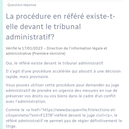
Enfants – Jeunes
Tourisme
Travaux - Autorisation d’occupation de l’espace
Question-réponse
public
Transports scolaires
La procédure en référé existe-t-
Mariage – PACS
Compétences
Etat-civil - Papiers - Citoyenneté
elle devant le tribunal
Parrainage civil
Plan interactif
Logement - Urbanisme
administratif?
Recensement
Présentation de la commune
Vérifié le 17/01/2023 – Direction de l'information légale et
Loisirs
administrative (Première ministre)
Publications
Oui, le référé existe devant le tribunal administratif.
Nouvel habitant
Il s'agit d'une procédure accélérée qui aboutit à une décision
La Communauté de communes
rapide, mais provisoire.
Numérique
Vous pouvez utiliser cette procédure pour demander au juge
administratif de prendre en urgence des mesures en vue de
préserver vos droits ou vos biens dans le cadre d'un conflit
Organisation d’événement
avec l'administration.
Comme le <a href="https://www.bacqueville.fr/elections-et-
Sécurité - Prévention
citoyennete/?xml=F1378">référé devant le juge civil</a>, le
référé administratif ne permet pas de régler définitivement le
litige.