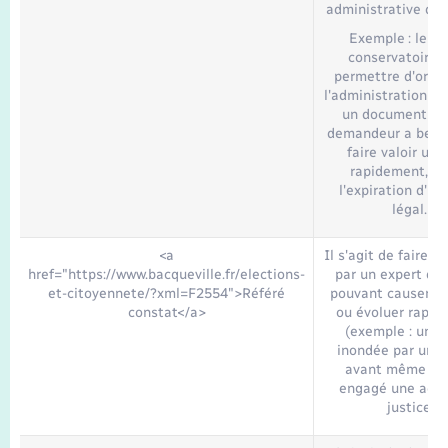
administrative déjà
Exemple : le ré
conservatoire 
permettre d'ordo
l'administration de
un document do
demandeur a beso
faire valoir un d
rapidement, av
l'expiration d'un
légal.
<a
Il s'agit de faire c
href="https://www.bacqueville.fr/elections-
par un expert des
et-citoyennete/?xml=F2554">Référé
pouvant causer un
constat</a>
ou évoluer rapid
(exemple : une 
inondée par un é
avant même d'a
engagé une acti
justice