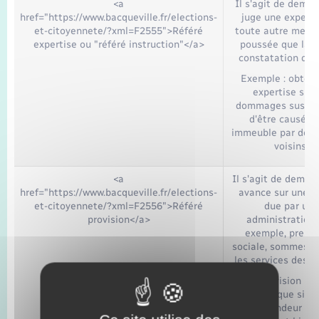
<a
Il s'agit de dema
href="https://www.bacqueville.fr/elections-
juge une experti
et-citoyennete/?xml=F2555">Référé
toute autre mesur
expertise ou "référé instruction"</a>
poussée que la s
constatation des 
Exemple : obteni
expertise sur 
dommages suscep
d'être causés 
immeuble par des 
voisins.
<a
Il s'agit de deman
href="https://www.bacqueville.fr/elections-
avance sur une 
et-citoyennete/?xml=F2556">Référé
due par une
provision</a>
administration 
exemple, presta
sociale, sommes d
les services des i
La provision ne
accordée que si les
du demandeur sur