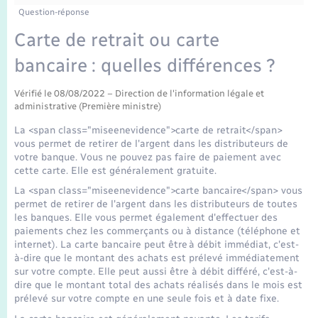
Enfants – Jeunes
Tourisme
Travaux - Autorisation d’occupation de l’espace
Question-réponse
public
Transports scolaires
Carte de retrait ou carte
Mariage – PACS
Compétences
Etat-civil - Papiers - Citoyenneté
bancaire : quelles différences ?
Parrainage civil
Plan interactif
Logement - Urbanisme
Vérifié le 08/08/2022 – Direction de l'information légale et
administrative (Première ministre)
Recensement
Présentation de la commune
Loisirs
La <span class="miseenevidence">carte de retrait</span>
vous permet de retirer de l'argent dans les distributeurs de
Publications
votre banque. Vous ne pouvez pas faire de paiement avec
Nouvel habitant
cette carte. Elle est généralement gratuite.
La Communauté de communes
La <span class="miseenevidence">carte bancaire</span> vous
Numérique
permet de retirer de l'argent dans les distributeurs de toutes
les banques. Elle vous permet également d'effectuer des
paiements chez les commerçants ou à distance (téléphone et
Organisation d’événement
internet). La carte bancaire peut être à débit immédiat, c'est-
à-dire que le montant des achats est prélevé immédiatement
sur votre compte. Elle peut aussi être à débit différé, c'est-à-
Sécurité - Prévention
dire que le montant total des achats réalisés dans le mois est
prélevé sur votre compte en une seule fois et à date fixe.