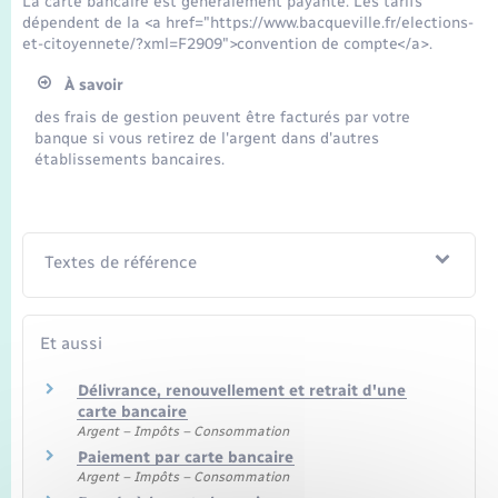
La carte bancaire est généralement payante. Les tarifs
Seniors
dépendent de la <a href="https://www.bacqueville.fr/elections-
et-citoyennete/?xml=F2909">convention de compte</a>.
Transports
À savoir
des frais de gestion peuvent être facturés par votre
Voirie et espace public
banque si vous retirez de l'argent dans d'autres
établissements bancaires.
Textes de référence
Et aussi
Délivrance, renouvellement et retrait d'une
carte bancaire
Argent – Impôts – Consommation
Paiement par carte bancaire
Argent – Impôts – Consommation